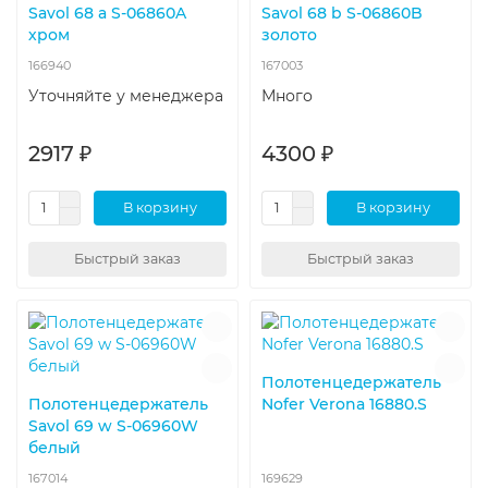
Savol 68 а S-06860A
Savol 68 b S-06860B
хром
золото
166940
167003
Уточняйте у менеджера
Много
2917 ₽
4300 ₽
В корзину
В корзину
Быстрый заказ
Быстрый заказ
Полотенцедержатель
Полотенцедержатель
Nofer Verona 16880.S
Savol 69 w S-06960W
белый
167014
169629