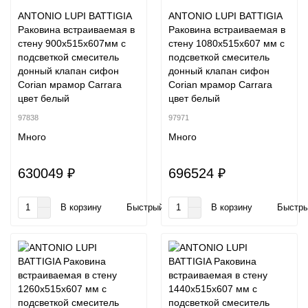
ANTONIO LUPI BATTIGIA
ANTONIO LUPI BATTIGIA
Раковина встраиваемая в
Раковина встраиваемая в
стену 900х515х607мм с
стену 1080х515х607 мм с
подсветкой смеситель
подсветкой смеситель
донный клапан сифон
донный клапан сифон
Corian мрамор Carrara
Corian мрамор Carrara
цвет белый
цвет белый
97838
97971
Много
Много
630049 ₽
696524 ₽
В корзину
Быстрый заказ
В корзину
Быстры