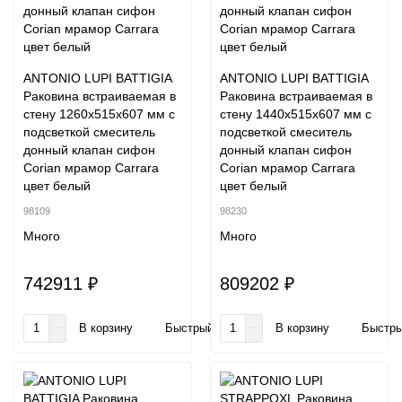
ANTONIO LUPI BATTIGIA
ANTONIO LUPI BATTIGIA
Раковина встраиваемая в
Раковина встраиваемая в
стену 1260х515х607 мм с
стену 1440х515х607 мм с
подсветкой смеситель
подсветкой смеситель
донный клапан сифон
донный клапан сифон
Corian мрамор Carrara
Corian мрамор Carrara
цвет белый
цвет белый
98109
98230
Много
Много
742911 ₽
809202 ₽
В корзину
Быстрый заказ
В корзину
Быстры