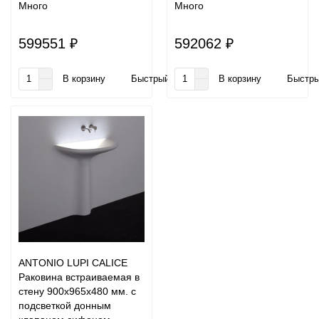
Много
Много
599551 ₽
592062 ₽
В корзину
Быстрый заказ
В корзину
Быстры
ANTONIO LUPI CALICE
Раковина встраиваемая в
стену 900х965х480 мм. с
подсветкой донным