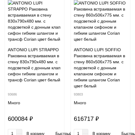
ANTONIO LUPI STRAPPO
ANTONIO LUPI SOFFIO
Раковина встраиваемая в
Раковина встраиваемая в
стену 830х790х480 мм. с
стену 860х506х775 мм. с
подсветкой с донным клап
подсветкой с донным
сифон гибким шлангом и
клапаном сифоном и
трансф Corian цвет белый
гибким шлангом Corian
цвет белый
93686
93803
Много
Много
600084 ₽
616717 ₽
В корзину
Быстрый заказ
В корзину
Быстры