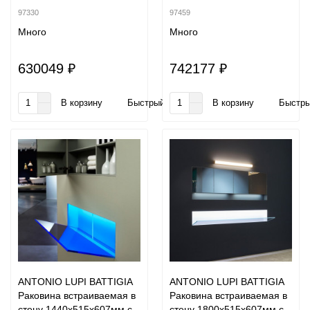
97330
97459
Много
Много
630049 ₽
742177 ₽
В корзину
Быстрый заказ
В корзину
Быстры
ANTONIO LUPI BATTIGIA
ANTONIO LUPI BATTIGIA
Раковина встраиваемая в
Раковина встраиваемая в
стену 1440х515х607мм с
стену 1800х515х607мм с