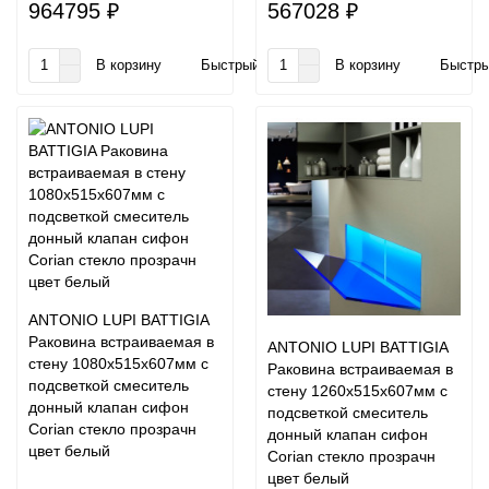
964795 ₽
567028 ₽
В корзину
Быстрый заказ
В корзину
Быстры
ANTONIO LUPI BATTIGIA
Раковина встраиваемая в
ANTONIO LUPI BATTIGIA
стену 1080х515х607мм с
Раковина встраиваемая в
подсветкой смеситель
стену 1260х515х607мм с
донный клапан сифон
подсветкой смеситель
Corian стекло прозрачн
донный клапан сифон
цвет белый
Corian стекло прозрачн
цвет белый