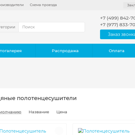
оизводители
Схема проезда
Зак
+7 (499) 842-7
+7 (977) 833-7
тегории
Заказ звонк
тогалерея
Распродажа
Оплата
яные полотенцесушители
молчанию
Название
Цена