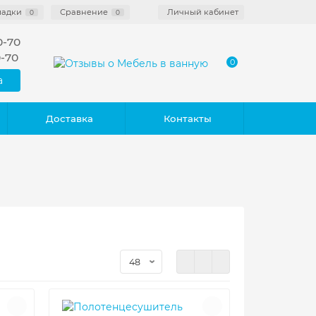
ладки
Сравнение
Личный кабинет
0
0
0-70
0-70
0
а
Доставка
Контакты