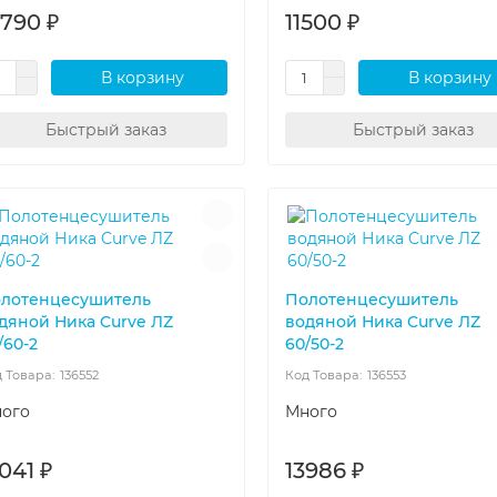
0790 ₽
11500 ₽
В корзину
В корзину
Быстрый заказ
Быстрый заказ
лотенцесушитель
Полотенцесушитель
дяной Ника Curve ЛZ
водяной Ника Curve ЛZ
/60-2
60/50-2
136552
136553
ого
Много
041 ₽
13986 ₽