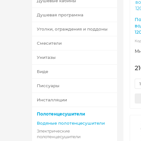
Душевые кабины
Душевая программа
По
во
Уголки, ограждения и поддоны
12
Смесители
Мн
Унитазы
2
Биде
Писсуары
Инсталляции
Полотенцесушители
Водяные полотенцесушители
Электрические
полотенцесушители