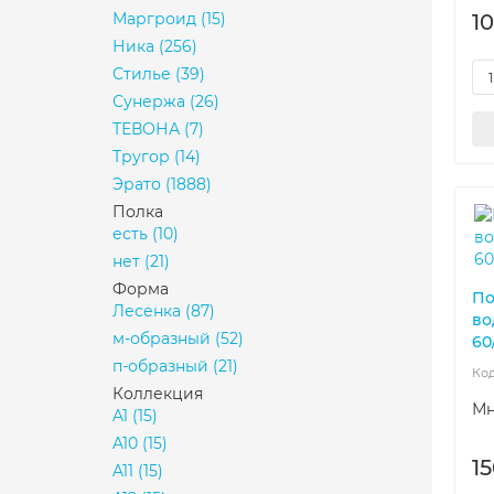
Маргроид
(15)
1
Ника
(256)
Стилье
(39)
Сунержа
(26)
ТЕВОНА
(7)
Тругор
(14)
Эрато
(1888)
Полка
есть
(10)
нет
(21)
Форма
По
Лесенка
(87)
во
м-образный
(52)
60
п-образный
(21)
Коллекция
Мн
A1
(15)
A10
(15)
15
A11
(15)