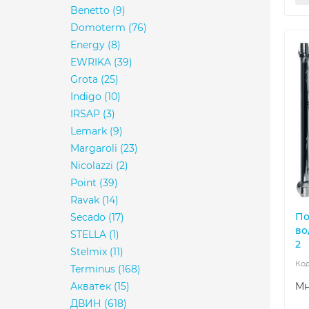
Benetto
(9)
Domoterm
(76)
Energy
(8)
EWRIKA
(39)
Grota
(25)
Indigo
(10)
IRSAP
(3)
Lemark
(9)
Margaroli
(23)
Nicolazzi
(2)
Point
(39)
Ravak
(14)
По
Secado
(17)
во
STELLA
(1)
2
Stelmix
(11)
Terminus
(168)
Акватек
(15)
Мн
ДВИН
(618)