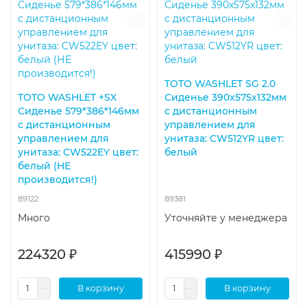
TOTO WASHLET SG 2.0
TOTO WASHLET +SX
Сиденье 390x575x132мм
Сиденье 579*386*146мм
с дистанционным
с дистанционным
управлением для
управлением для
унитаза: CW512YR цвет:
унитаза: CW522EY цвет:
белый
белый (НЕ
производится!)
89122
89381
Много
Уточняйте у менеджера
224320 ₽
415990 ₽
В корзину
В корзину