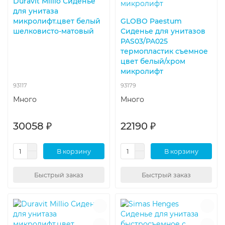
Duravit Millio Сиденье
для унитаза
микролифт.цвет белый
GLOBO Paestum
шелковисто-матовый
Сиденье для унитазов
PAS03/PA025
термопластик съемное
цвет белый/хром
микролифт
93117
93179
Много
Много
30058 ₽
22190 ₽
В корзину
В корзину
Быстрый заказ
Быстрый заказ