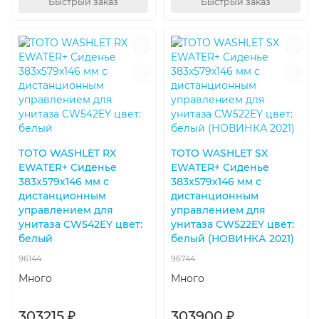
Быстрый заказ
Быстрый заказ
TOTO WASHLET RX
TOTO WASHLET SX
EWATER+ Сиденье
EWATER+ Сиденье
383х579х146 мм с
383х579х146 мм с
дистанционным
дистанционным
управлением для
управлением для
унитаза CW542EY цвет:
унитаза CW522EY цвет:
белый
белый (НОВИНКА 2021)
96144
96744
Много
Много
303215 ₽
303900 ₽