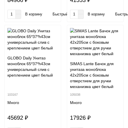
84966 ₽
41553 ₽
В корзину
Быстрый заказ
В корзину
Быстры
GLOBO Daily Унитаз
моноблок 65*37*h43см
SIMAS Lante Бачок для
универсальный слив с
унитаза моноблока
креплением цвет белый
42х205см с боковым
отверстием для ручки
механизма цвет белый
103167
105038
Много
Много
45692 ₽
17926 ₽