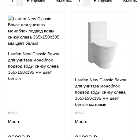
В корзину
Быстрый заказ
В корзину
Быстры
Laufen New Classic Бачок
для унитаза моноблок
подвод воды снизу слева
365х150х395 мм цвет
белый
Laufen New Classic Бачок
для унитаза моноблок
подвод воды снизу слева
365х150х395 мм цвет
белый матовый
89382
89641
Много
Много