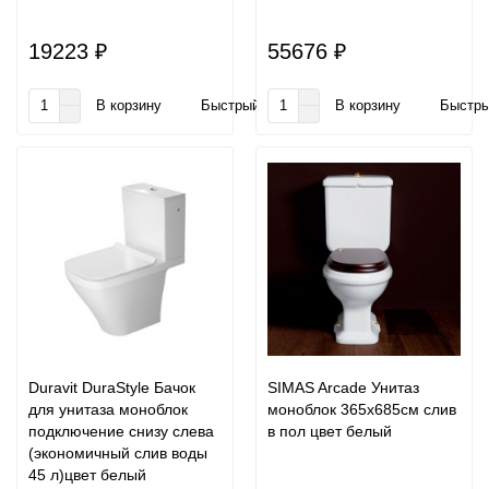
19223 ₽
55676 ₽
В корзину
Быстрый заказ
В корзину
Быстры
Duravit DuraStyle Бачок
SIMAS Arcade Унитаз
для унитаза моноблок
моноблок 365х685см слив
подключение снизу слева
в пол цвет белый
(экономичный слив воды
45 л)цвет белый