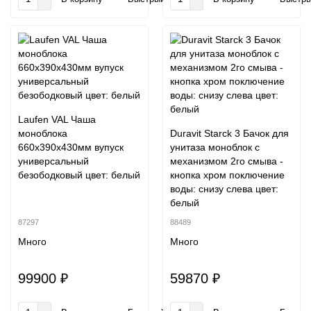
Laufen VAL Чаша
моноблока
Duravit Starck 3 Бачок для
660x390x430мм вупуск
унитаза моноблок с
универсальный
механизмом 2го смыва -
безободковый цвет: белый
кнопка хром поключение
воды: снизу слева цвет:
белый
87297
88489
Много
Много
99900 ₽
59870 ₽