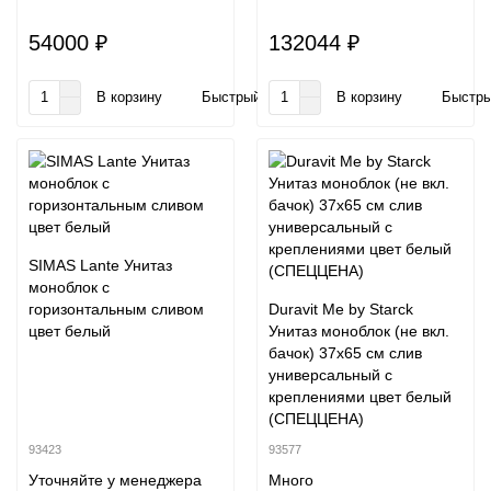
54000 ₽
132044 ₽
В корзину
Быстрый заказ
В корзину
Быстры
SIMAS Lante Унитаз
моноблок с
горизонтальным сливом
Duravit Me by Starck
цвет белый
Унитаз моноблок (не вкл.
бачок) 37х65 см слив
универсальный с
креплениями цвет белый
(СПЕЦЦЕНА)
93423
93577
Уточняйте у менеджера
Много