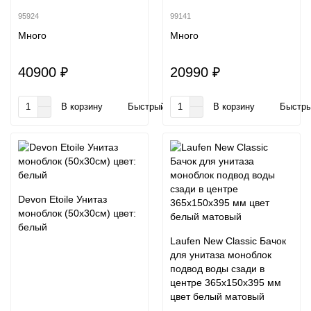
95924
99141
Много
Много
40900 ₽
20990 ₽
В корзину
Быстрый заказ
В корзину
Быстры
Devon Etoile Унитаз
моноблок (50х30см) цвет:
белый
Laufen New Classic Бачок
для унитаза моноблок
подвод воды сзади в
центре 365х150х395 мм
цвет белый матовый