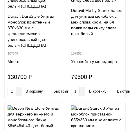
Duravit Me by Starck Бачок
Duravit DuraStyle Унитаз
для унитаза моноблок с
моноблок пристенный
мех слива хром. на 6л
370х630 мм с
подкл воды снизу слева
креплениемслив
цвет белый
универсальный цвет
белый (СПЕЦЦЕНА)
107349
107851
Много
Уточняйте у менеджера
130700 ₽
79500 ₽
В корзину
Быстрый заказ
В корзину
Быстры