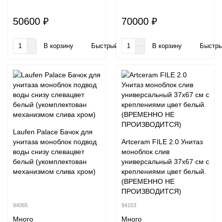
50600 ₽
70000 ₽
В корзину
Быстрый заказ
В корзину
Быстры
Laufen Palace Бачок для
унитаза моноблок подвод
Artceram FILE 2.0 Унитаз
воды снизу слевацвет
моноблок слив
белый (укомплектован
универсальный 37х67 см с
механизмом слива хром)
креплениями цвет белый.
(ВРЕМЕННО НЕ
ПРОИЗВОДИТСЯ)
94065
94153
Много
Много