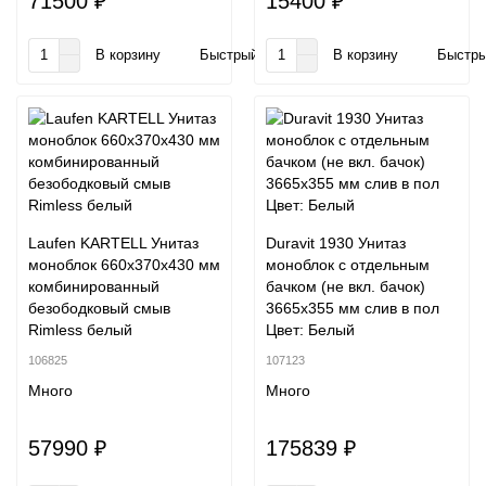
71500 ₽
15400 ₽
В корзину
Быстрый заказ
В корзину
Быстры
Laufen KARTELL Унитаз
Duravit 1930 Унитаз
моноблок 660x370x430 мм
моноблок с отдельным
комбинированный
бачком (не вкл. бачок)
безободковый смыв
3665х355 мм слив в пол
Rimless белый
Цвет: Белый
106825
107123
Много
Много
57990 ₽
175839 ₽