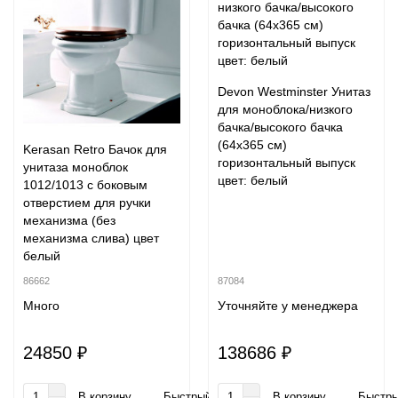
Devon Westminster Унитаз
для моноблока/низкого
бачка/высокого бачка
(64x365 cм)
Kerasan Retro Бачок для
горизонтальный выпуск
унитаза моноблок
цвет: белый
1012/1013 с боковым
отверстием для ручки
механизма (без
механизма слива) цвет
белый
86662
87084
Много
Уточняйте у менеджера
24850 ₽
138686 ₽
В корзину
Быстрый заказ
В корзину
Быстры