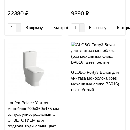
22380 ₽
9390 ₽
В корзину
Быстрый заказ
В корзину
Быстры
GLOBO Forty3 Бачок для
унитаза моноблока (без
механизма слива BA016)
цвет: белый
Laufen Palace Унитаз
моноблок 700х360х475 мм
выпуск универсальный С
ОТВЕРСТИЕМ для
подвода воды слева цвет