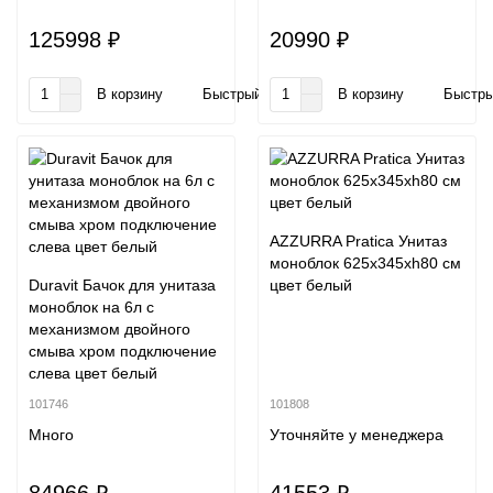
125998 ₽
20990 ₽
В корзину
Быстрый заказ
В корзину
Быстры
AZZURRA Pratica Унитаз
моноблок 625x345xh80 см
Duravit Бачок для унитаза
цвет белый
моноблок на 6л с
механизмом двойного
смыва хром подключение
слева цвет белый
101746
101808
Много
Уточняйте у менеджера