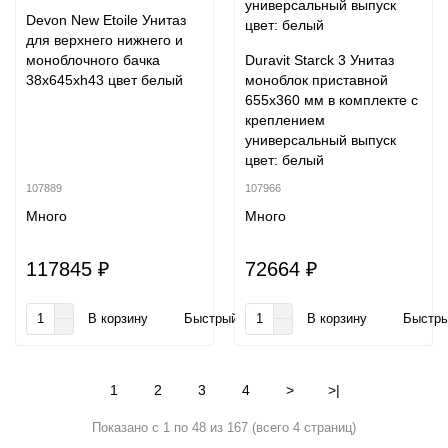
Devon New Etoile Унитаз
для верхнего нижнего и
моноблочного бачка
Duravit Starck 3 Унитаз
38x645xh43 цвет белый
моноблок приставной
655х360 мм в комплекте с
креплением
универсальный выпуск
цвет: белый
107889
107966
Много
Много
117845 ₽
72664 ₽
В корзину
Быстрый заказ
В корзину
Быстры
1
2
3
4
>
>|
Показано с 1 по 48 из 167 (всего 4 страниц)