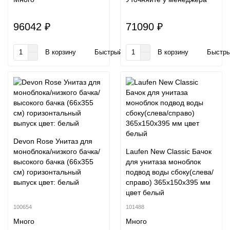
96042 ₽
71090 ₽
В корзину
Быстрый заказ
В корзину
Быстры
Devon Rose Унитаз для
моноблока/низкого бачка/
Laufen New Classic Бачок
высокого бачка (66x355
для унитаза моноблок
cм) горизонтальный
подвод воды сбоку(слева/
выпуск цвет: белый
справо) 365х150х395 мм
цвет белый
100654
101488
Много
Много