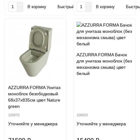
В корзину
Быстрый заказ
В корзину
Быстры
AZZURRA FORMA Бачок
для унитаза моноблок (без
механизма смыва) цвет
белый
AZZURRA FORMA Унитаз
моноблок безободковый
68х37х835см цвет Nature
green
105870
106503
Уточняйте у менеджера
Уточняйте у менеджера