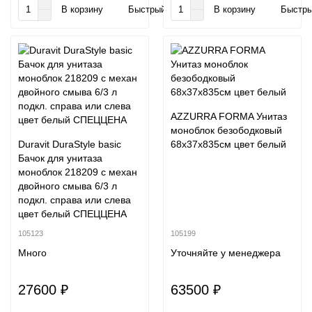
В корзину
Быстрый заказ
В корзину
Быстры
AZZURRA FORMA Унитаз
моноблок безободковый
Duravit DuraStyle basic
68х37х835см цвет белый
Бачок для унитаза
моноблок 218209 с механ
двойного смыва 6/3 л
подкл. справа или слева
цвет белый СПЕЦЦЕНА
105123
105199
Много
Уточняйте у менеджера
27600 ₽
63500 ₽