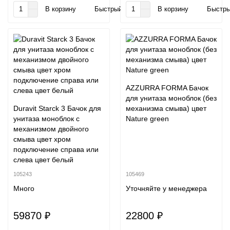
В корзину
Быстрый заказ
В корзину
Быстры
AZZURRA FORMA Бачок
для унитаза моноблок (без
Duravit Starck 3 Бачок для
механизма смыва) цвет
унитаза моноблок с
Nature green
механизмом двойного
смыва цвет хром
подключение справа или
слева цвет белый
105243
105469
Много
Уточняйте у менеджера
59870 ₽
22800 ₽