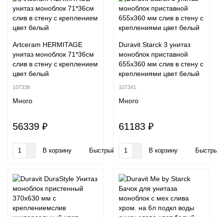
Artceram HERMITAGE
Duravit Starck 3 унитаз
унитаз моноблок 71*36см
моноблок приставной
слив в стену с креплением
655х360 мм слив в стену с
цвет белый
креплениями цвет белый
107338
107341
Много
Много
56339 ₽
61183 ₽
В корзину
Быстрый заказ
В корзину
Быстры