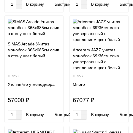
В корзину
Быстрый заказ
В корзину
Быстры
SIMAS Arcade Унитаз
моноблок 365х685см слив
Artceram JAZZ унитаз
в стену цвет белый
моноблок 69*36см слив
универсальный с
креплением цвет белый
107258
107277
Уточняйте у менеджера
Много
57000 ₽
67077 ₽
В корзину
Быстрый заказ
В корзину
Быстры