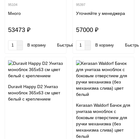
95104
95397
Много
Уточняйте у менеджера
53473 ₽
57000 ₽
В корзину
Быстрый заказ
В корзину
Быстры
Duravit Happy D2 Унитаз
моноблок 365х63 см цвет
белый с креплением
Kerasan Waldorf Бачок для
унитаза моноблок с
боковым отверстием для
ручки механизма (без
механизма слива) цвет
белый