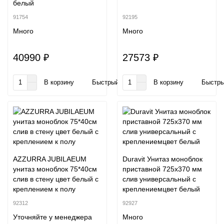
белый
91754
92195
Много
Много
40990 ₽
27573 ₽
В корзину
Быстрый заказ
В корзину
Быстры
AZZURRA JUBILAEUM
Duravit Унитаз моноблок
унитаз моноблок 75*40см
приставной 725х370 мм
слив в стену цвет белый с
слив универсальный с
креплением к полу
креплениемцвет белый
92312
92927
Уточняйте у менеджера
Много