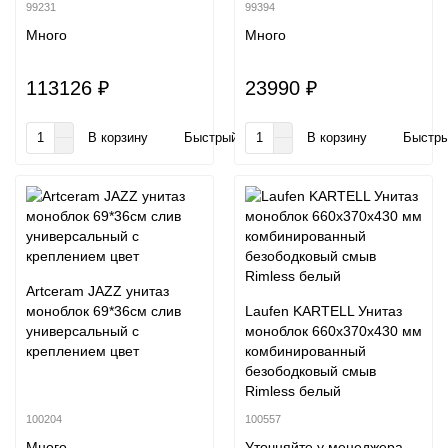
99231
99394
Много
Много
113126 ₽
23990 ₽
В корзину
Быстрый заказ
В корзину
Быстры
Artceram JAZZ унитаз
моноблок 69*36см слив
Laufen KARTELL Унитаз
универсальный с
моноблок 660x370x430 мм
креплением цвет
комбинированный
безободковый смыв
Rimless белый
100204
100557
Много
Уточняйте у менеджера