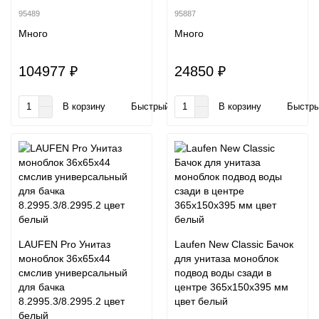
95489
95887
Много
Много
104977 ₽
24850 ₽
В корзину
Быстрый заказ
В корзину
Быстры
LAUFEN Pro Унитаз
Laufen New Classic Бачок
моноблок 36х65х44
для унитаза моноблок
смслив универсальный
подвод воды сзади в
для бачка
центре 365х150х395 мм
8.2995.3/8.2995.2 цвет
цвет белый
белый