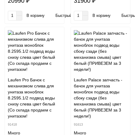
20990 ₽
31900 ₽
В корзину
Быстрый заказ
В корзину
Быстры
Laufen Pro Бачок с
Laufen Palace запчасть -
механизмом слива для
бачок для унитаза
унитаза моноблок
моноблок подвод воды
8.2595.1/2 подвод воды
сбоку сзади (без
снизу слева цвет белый
механизма смыва) цвет
(Со склада продаем с
белый (ПРИВЕЗЕМ за 3
унитазом!
недели!)
91418
91613
Много
Много