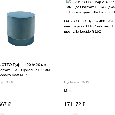
OASIS OTTO Пуф ø 400 h420
цвет бархат T116C цоколь h1
цвет Lilla Lucido G152
 OTTO Пуф ø 400 h420 мм.
бархат T131D цоколь h100 мм.
Cobalto matt M171
93609
93719
о
Много
667 ₽
171172 ₽