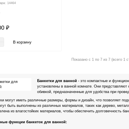
14464
о
00 ₽
В корзину
Показано с 1 по 7 из 7 (всего 1 с
Банкетки для ванной
- это компактные и функцио
установлены в ванной комнате. Они представляют 
обивкой, предназначенные для удобства при провед
ки могут иметь различные размеры, формы и дизайн, что позволяет по
гут быть выполнены из различных материалов, таких как дерево, метал
влена из влагостойких материалов, чтобы обеспечить долговечность ба
ные функции банкеток для ванной: