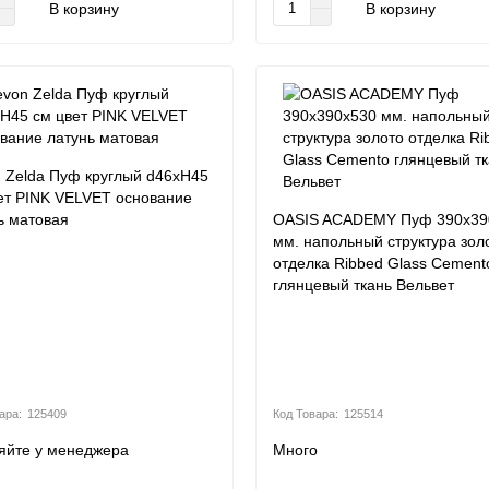
В корзину
В корзину
 Zelda Пуф круглый d46хH45
ет PINK VELVET основание
ь матовая
OASIS ACADEMY Пуф 390х39
мм. напольный структура зол
отделка Ribbed Glass Cement
глянцевый ткань Вельвет
125409
125514
яйте у менеджера
Много