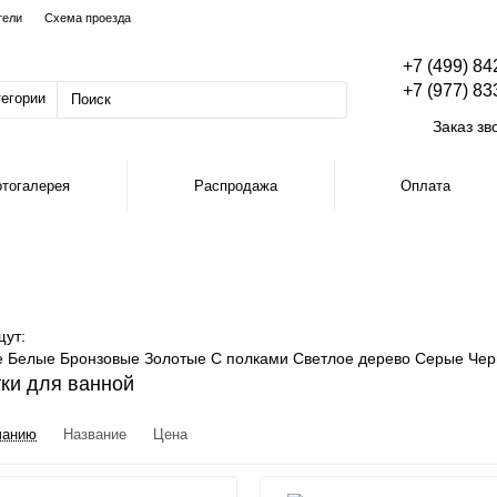
тели
Схема проезда
+7 (499) 84
+7 (977) 83
тегории
Заказ зв
тогалерея
Распродажа
Оплата
щут:
е
Белые
Бронзовые
Золотые
С полками
Светлое дерево
Серые
Чер
ки для ванной
чанию
Название
Цена