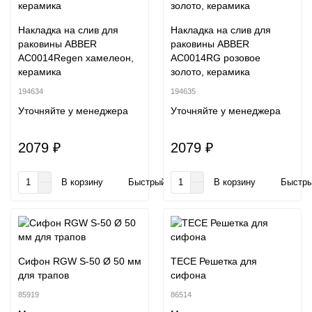
Накладка на слив для
Накладка на слив для
раковины ABBER
раковины ABBER
AC0014Regen хамелеон,
AC0014RG розовое
керамика
золото, керамика
194634
194635
Уточняйте у менеджера
Уточняйте у менеджера
2079 ₽
2079 ₽
В корзину
Быстрый заказ
В корзину
Быстры
Сифон RGW S-50 Ø 50 мм
TECE Решетка для
для трапов
сифона
85919
86514