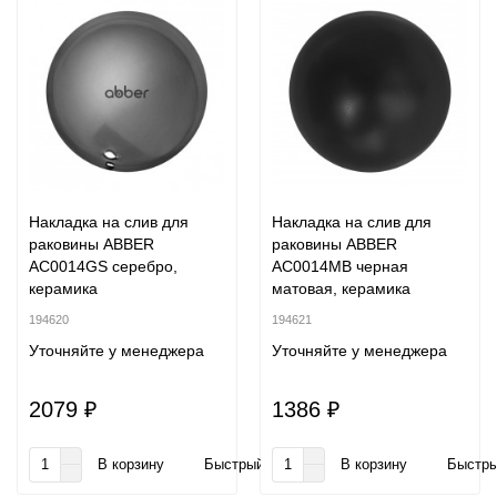
Накладка на слив для
Накладка на слив для
раковины ABBER
раковины ABBER
AC0014GS серебро,
AC0014MB черная
керамика
матовая, керамика
194620
194621
Уточняйте у менеджера
Уточняйте у менеджера
2079 ₽
1386 ₽
В корзину
Быстрый заказ
В корзину
Быстры