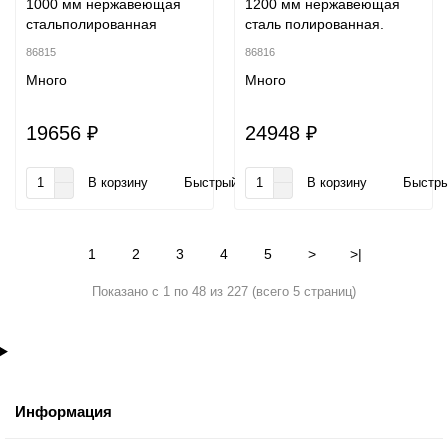
1000 мм нержавеющая
1200 мм нержавеющая
стальполированная
сталь полированная.
86815
86816
Много
Много
19656 ₽
24948 ₽
В корзину
Быстрый заказ
В корзину
Быстры
1
2
3
4
5
>
>|
Показано с 1 по 48 из 227 (всего 5 страниц)
Информация