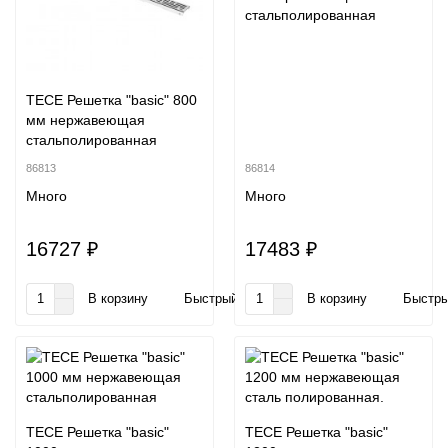
стальполированная
TECE Решетка "basic" 800
мм нержавеющая
стальполированная
86813
86814
Много
Много
16727 ₽
17483 ₽
В корзину
Быстрый заказ
В корзину
Быстры
TECE Решетка "basic"
TECE Решетка "basic"