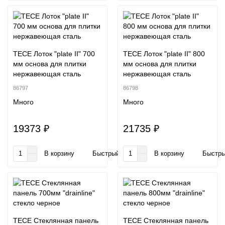
TECE Лоток "plate II" 700
TECE Лоток "plate II" 800
мм основа для плитки
мм основа для плитки
нержавеющая сталь
нержавеющая сталь
86797
86798
Много
Много
19373 ₽
21735 ₽
В корзину
Быстрый заказ
В корзину
Быстры
TECE Стеклянная панель
TECE Стеклянная панель