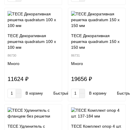
TECE Декоративная
TECE Декоративная
решетка quadratum 100 х
решетка quadratum 150 х
100 мм
150 мм
86730
86731
Много
Много
11624 ₽
19656 ₽
В корзину
Быстрый заказ
В корзину
Быстры
TECE Удлинитель с
TECE Комплект опор 4 шт.