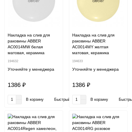
Накладка на слив для
Накладка на слив для
раковины ABBER
раковины ABBER
AC0014MW белая
AC0014MY желтая
матовая, керамика
матовая, керамика
194632
194633
Уточняйте у менеджера
Уточняйте у менеджера
1386 ₽
1386 ₽
В корзину
Быстрый заказ
В корзину
Быстры