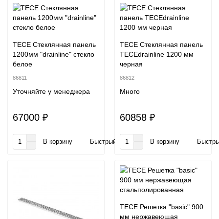
TECE Стеклянная панель
TECE Стеклянная панель
1200мм "drainline" стекло
TECEdrainline 1200 мм
белое
черная
86811
86812
Уточняйте у менеджера
Много
67000 ₽
60858 ₽
В корзину
Быстрый заказ
В корзину
Быстры
TECE Решетка "basic" 900
мм нержавеющая