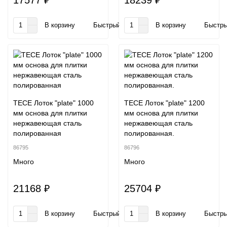
17577 ₽
18239 ₽
В корзину
Быстрый заказ
В корзину
Быстры
TECE Лоток "plate" 1000
TECE Лоток "plate" 1200
мм основа для плитки
мм основа для плитки
нержавеющая сталь
нержавеющая сталь
полированная
полированная.
86795
86796
Много
Много
21168 ₽
25704 ₽
В корзину
Быстрый заказ
В корзину
Быстры