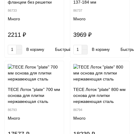
фланцем без решетки
137-184 мм
86733
86737
Много
Много
2211 ₽
3969 ₽
В корзину
Быстрый заказ
В корзину
Быстры
TECE Лоток "plate" 700 мм
TECE Лоток "plate" 800 мм
основа для плитки
основа для плитки
нержавеющая сталь
нержавеющая сталь
86793
86794
Много
Много