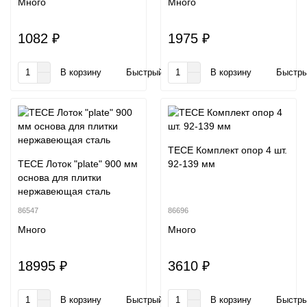
Много
Много
1082 ₽
1975 ₽
В корзину
Быстрый заказ
В корзину
Быстры
TECE Комплект опор 4 шт.
TECE Лоток "plate" 900 мм
92-139 мм
основа для плитки
нержавеющая сталь
86547
86696
Много
Много
18995 ₽
3610 ₽
В корзину
Быстрый заказ
В корзину
Быстры