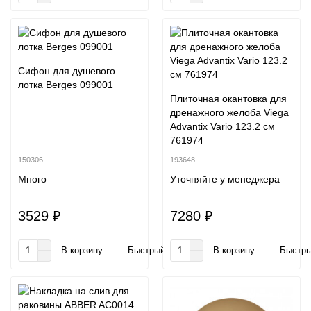
Сифон для душевого
лотка Berges 099001
Плиточная окантовка для
дренажного желоба Viega
Advantix Vario 123.2 см
761974
150306
193648
Много
Уточняйте у менеджера
3529 ₽
7280 ₽
В корзину
Быстрый заказ
В корзину
Быстры