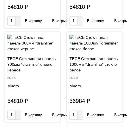
54810 ₽
54810 ₽
В корзину
Быстрый заказ
В корзину
Быстры
TECE Стеклянная панель
TECE Стеклянная панель
900мм "drainline" стекло
1000мм "drainline" стекло
черное
белое
86805
86808
Много
Много
54810 ₽
56984 ₽
В корзину
Быстрый заказ
В корзину
Быстры