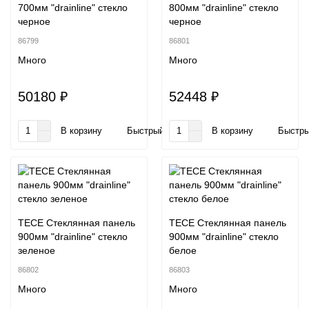
700мм "drainline" стекло
800мм "drainline" стекло
черное
черное
86799
86801
Много
Много
50180 ₽
52448 ₽
В корзину
Быстрый заказ
В корзину
Быстры
TECE Стеклянная панель
TECE Стеклянная панель
900мм "drainline" стекло
900мм "drainline" стекло
зеленое
белое
86802
86803
Много
Много