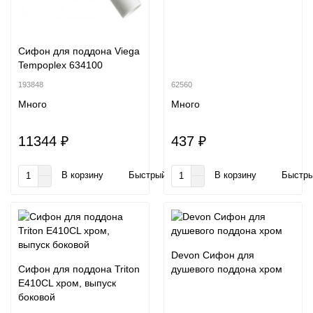
Сифон для поддона Viega
Tempoplex 634100
193848
62560
Много
Много
11344 ₽
437 ₽
В корзину
Быстрый заказ
В корзину
Быстры
Devon Сифон для
Сифон для поддона Triton
душевого поддона хром
Е410CL хром, выпуск
боковой