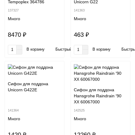
Tempoplex 364786
Unicorn G22
137327
141363
Много
Много
8470 ₽
463 ₽
В корзину
Быстрый заказ
В корзину
Быстры
Сифон для поддона
Unicorn G422E
Сифон для поддона
Hansgrohe Raindrain ′90
XX 60067000
141364
142525
Много
Много
1420 ₽
12260 ₽