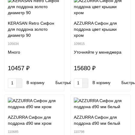
KERASAN Retro Сифон
AZZURRA Сифон для
для поддона золото
поддона цвет крышки
диаметр 90
хром
105634
109815
Много
Уточняйте у менеджера
10457 ₽
15680 ₽
В корзину
Быстрый заказ
В корзину
Быстры
AZZURRA Сифон для
AZZURRA Сифон для
поддона d90 мм хром
поддона d90 мм белый
110685
110798