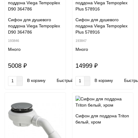
Сифон для душевого
Сифон для душевого
поддона Viega Tempoplex
поддона Viega Tempoplex
D90 364786
Plus 578916
193846
193847
Много
Много
5008 ₽
14999 ₽
В корзину
Быстрый заказ
В корзину
Быстры
Сифон для поддона Triton
белый, хром