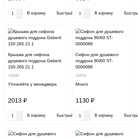
В корзину
Быстрый заказ
В корзину
Быстры
Крышка для сифона
Сифон для душевого
душевого поддона Geberit
поддона 90/60 ST-
150.265.21.1
0000088
132040
133761
Уточняйте у менеджера
Много
2013 ₽
1130 ₽
В корзину
Быстрый заказ
В корзину
Быстры