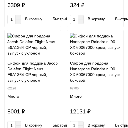
6309 ₽
324 ₽
В корзину
Быстрый заказ
В корзину
Быстры
Сифон для поддона Jacob
Сифон для поддона
Delafon Flight Neus
Hansgrohe Raindrain ′90
E9A1364-CP черный,
XX 60067000 хром, выпуск
выпуск с уклоном
боковой
62126
62700
Много
Много
8001 ₽
12131 ₽
В корзину
Быстрый заказ
В корзину
Быстры