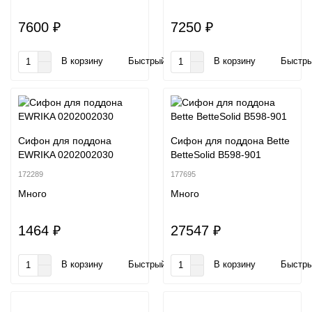
7600 ₽
7250 ₽
В корзину
Быстрый заказ
В корзину
Быстры
Сифон для поддона
Сифон для поддона Bette
EWRIKA 0202002030
BetteSolid B598-901
172289
177695
Много
Много
1464 ₽
27547 ₽
В корзину
Быстрый заказ
В корзину
Быстры