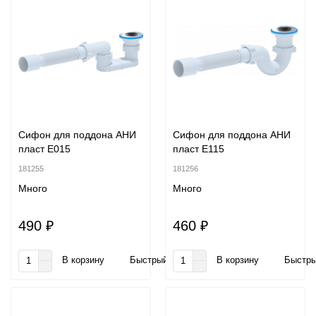
Сифон для поддона АНИ
Сифон для поддона АНИ
пласт E015
пласт E115
181255
181256
Много
Много
490 ₽
460 ₽
В корзину
Быстрый заказ
В корзину
Быстры