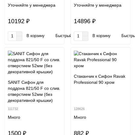
Уточняйте у менеджера
Уточняйте у менеджера
10192 ₽
14896 ₽
В корзину
Быстрый заказ
В корзину
Быстры
Cтаканчик к Сифон Ravak
SANIT Сифон для
Professional 90 хром
поддона 821/50 F со слив.
отверстием 52мм (без
декоративной крышки)
111732
128626
Много
Много
1500 ₽
882 ₽