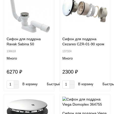
Сифон для поддона
Сифон для поддона
Ravak Sabina 50
Cezares CZR-01-90 хром
136618
137324
Много
Много
6270 ₽
2300 ₽
В корзину
Быстрый заказ
В корзину
Быстры
Сифон для поддона Viega