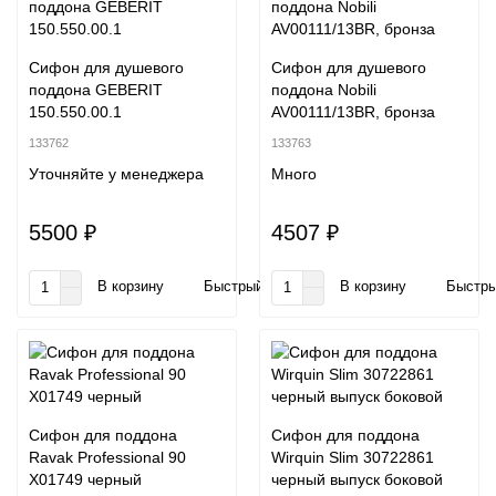
Сифон для душевого
Сифон для душевого
поддона GEBERIT
поддона Nobili
150.550.00.1
AV00111/13BR, бронза
133762
133763
Уточняйте у менеджера
Много
5500 ₽
4507 ₽
В корзину
Быстрый заказ
В корзину
Быстры
Сифон для поддона
Сифон для поддона
Ravak Professional 90
Wirquin Slim 30722861
X01749 черный
черный выпуск боковой