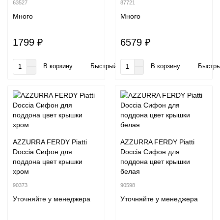
63527
87721
Много
Много
1799 ₽
6579 ₽
В корзину
Быстрый заказ
В корзину
Быстры
AZZURRA FERDY Piatti
AZZURRA FERDY Piatti
Doccia Сифон для
Doccia Сифон для
поддона цвет крышки
поддона цвет крышки
хром
белая
90373
90598
Уточняйте у менеджера
Уточняйте у менеджера