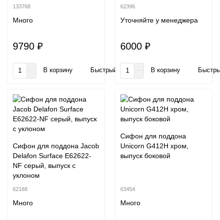
133768
62396
Много
Уточняйте у менеджера
9790 ₽
6000 ₽
В корзину
Быстрый заказ
В корзину
Быстры
Сифон для поддона
Сифон для поддона Jacob
Unicorn G412H хром,
Delafon Surface E62622-
выпуск боковой
NF серый, выпуск с
уклоном
62168
63454
Много
Много