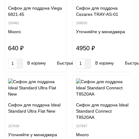
Сифон для поддона Viega
Сифон для поддона
6821.45
Cezares TRAY-AS-01
153461
156033
Много
Уточняйте у менеджера
640 ₽
4950 ₽
В корзину
Быстрый заказ
В корзину
Быстры
Сифон для поддона Ideal
Сифон для поддона Ideal
Standard Ultra Flat New
Standard Connect
T8520AA
157639
157697
Уточняйте у менеджера
Много