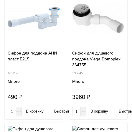
Сифон для поддона АНИ
Сифон для душевого
пласт E215
поддона Viega Domoplex
364755
181257
193845
Много
Много
490 ₽
3960 ₽
В корзину
Быстрый заказ
В корзину
Быстры