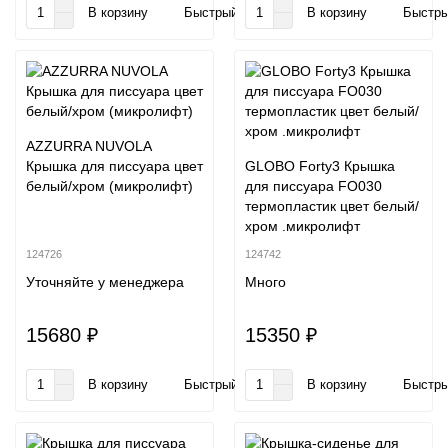
В корзину
Быстрый заказ
В корзину
Быстры
AZZURRA NUVOLA
Крышка для писсуара цвет
GLOBO Forty3 Крышка
белый/хром (микролифт)
для писсуара FO030
термопластик цвет белый/
хром .микролифт
124726
124742
Уточняйте у менеджера
Много
15680 ₽
15350 ₽
В корзину
Быстрый заказ
В корзину
Быстры