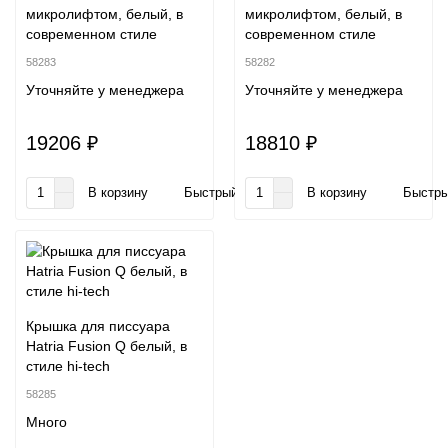
микролифтом, белый, в
микролифтом, белый, в
современном стиле
современном стиле
58283
58282
Уточняйте у менеджера
Уточняйте у менеджера
19206 ₽
18810 ₽
В корзину
Быстрый заказ
В корзину
Быстры
Крышка для писсуара
Hatria Fusion Q белый, в
стиле hi-tech
58285
Много