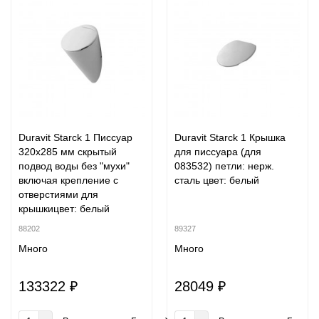
Duravit Starck 1 Писсуар
Duravit Starck 1 Крышка
320х285 мм скрытый
для писсуара (для
подвод воды без "мухи"
083532) петли: нерж.
включая крепление с
сталь цвет: белый
отверстиями для
крышкицвет: белый
88202
89327
Много
Много
133322 ₽
28049 ₽