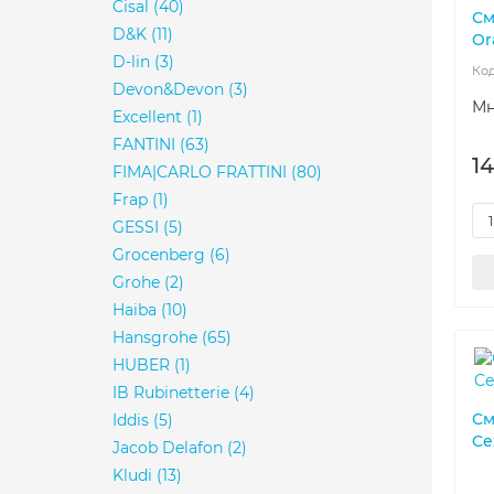
Cisal
(40)
См
D&K
(11)
Or
D-lin
(3)
Devon&Devon
(3)
Мн
Excellent
(1)
FANTINI
(63)
1
FIMA|CARLO FRATTINI
(80)
Frap
(1)
GESSI
(5)
Grocenberg
(6)
Grohe
(2)
Haiba
(10)
Hansgrohe
(65)
HUBER
(1)
IB Rubinetterie
(4)
См
Iddis
(5)
Ce
Jacob Delafon
(2)
Kludi
(13)