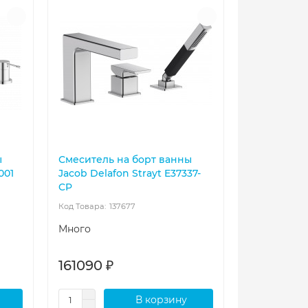
ы
Смеситель на борт ванны
001
Jacob Delafon Strayt E37337-
CP
137677
Много
161090 ₽
В корзину