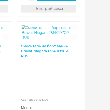
Быстрый заказ
ы
Смеситель на борт ванны
-
Bravat Niagara F5140197CP-
RUS
138309
Много