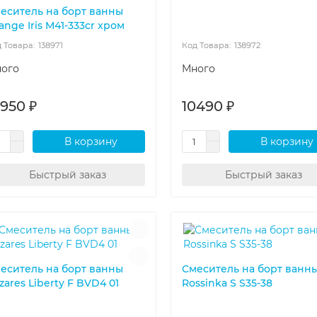
еситель на борт ванны
ange Iris M41-333cr хром
138971
138972
ого
Много
4950 ₽
10490 ₽
В корзину
В корзину
Быстрый заказ
Быстрый заказ
еситель на борт ванны
Смеситель на борт ванн
zares Liberty F BVD4 01
Rossinka S S35-38