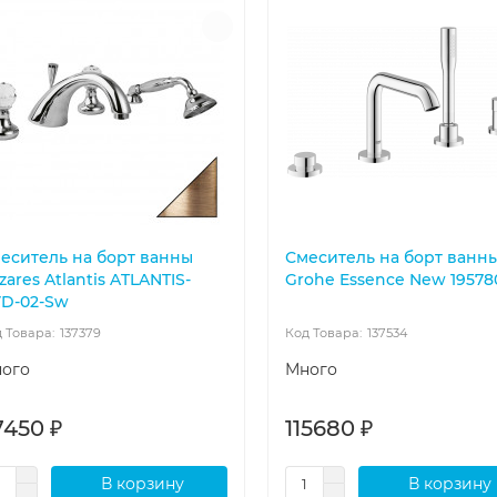
еситель на борт ванны
Смеситель на борт ванн
zares Atlantis ATLANTIS-
Grohe Essence New 19578
D-02-Sw
137379
137534
ого
Много
7450 ₽
115680 ₽
В корзину
В корзину