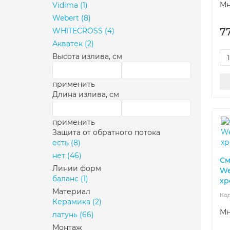
Мн
Vidima
(1)
Webert
(8)
7
WHITECROSS
(4)
Акватек
(2)
Высота излива, см
применить
Длина излива, см
применить
Защита от обратного потока
есть
(8)
нет
(46)
См
Линии форм
We
баланс
(1)
хр
Материал
Керамика
(2)
Мн
латунь
(66)
Монтаж