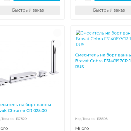
Быстрый заказ
Быстрый заказ
Смеситель на борт ванн
Bravat Cobra F5140197CP-1
RUS
еситель на борт ванны
vak Chrome CR 025.00
137820
138308
ого
Много