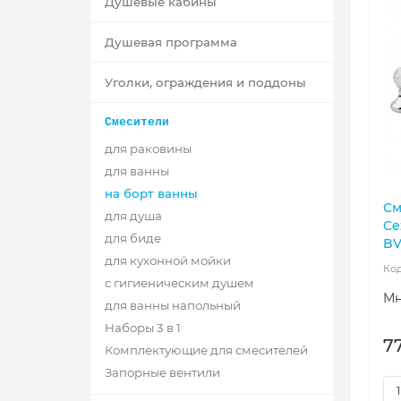
Душевые кабины
Душевая программа
Уголки, ограждения и поддоны
Смесители
для раковины
для ванны
на борт ванны
См
для душа
Ce
для биде
BV
для кухонной мойки
с гигиеническим душем
Мн
для ванны напольный
Наборы 3 в 1
7
Комплектующие для смесителей
Запорные вентили