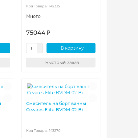
142335
Много
75044 ₽
В корзину
Быстрый заказ
ы
Смеситель на борт ванны
Cezares Elite BVDM-02-Bi
143270