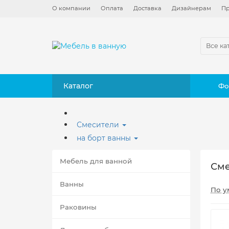
О компании
Оплата
Доставка
Дизайнерам
Пр
Все ка
Каталог
Фо
Смесители
на борт ванны
Мебель для ванной
Сме
Ванны
По у
Раковины