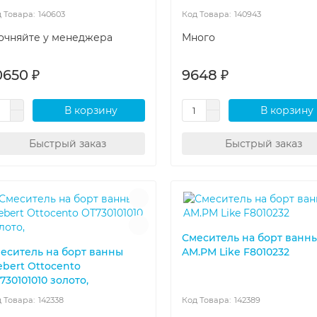
140603
140943
очняйте у менеджера
Много
0650 ₽
9648 ₽
В корзину
В корзину
Быстрый заказ
Быстрый заказ
Смеситель на борт ванн
еситель на борт ванны
AM.PM Like F8010232
bert Ottocento
730101010 золото,
142338
142389