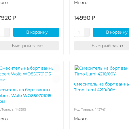
ого
Много
7920 ₽
14990 ₽
В корзину
В корзину
Быстрый заказ
Быстрый заказ
Смеситель на борт ванн
еситель на борт ванны
Timo Lumi 4210/00Y
bert Wolo WO850701015
ом
143395
143747
ого
Много