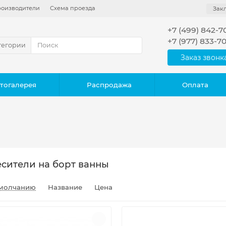
оизводители
Схема проезда
Зак
+7 (499) 842-7
+7 (977) 833-7
тегории
Заказ звонк
тогалерея
Распродажа
Оплата
сители на борт ванны
молчанию
Название
Цена