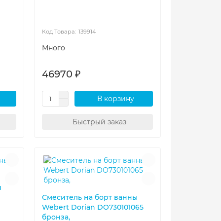
139914
Много
46970 ₽
В корзину
Быстрый заказ
ы
Смеситель на борт ванны
Webert Dorian DO730101065
бронза,