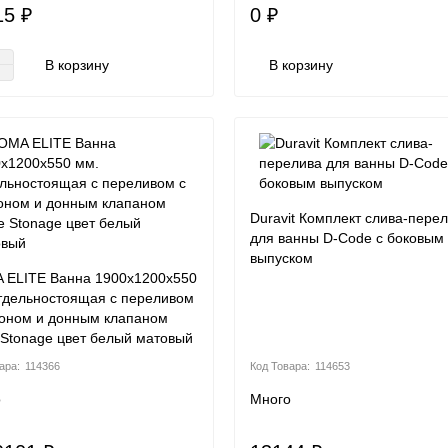
15 ₽
0 ₽
В корзину
В корзину
Duravit Комплект слива-пере
для ванны D-Code с боковым
выпуском
ELITE Ванна 1900х1200х550
тдельностоящая с переливом
оном и донным клапаном
 Stonage цвет белый матовый
114366
114653
о
Много