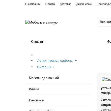
О компании
Оплата
Доставка
Дизайнерам
Производи
Все ка
Каталог
Фо
Лотки, трапы, сифоны
Сифоны
Мебель для ванной
устан
Ванны
матери
Сифо
Раковины
защит
сантех