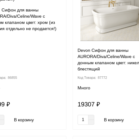
 Сифон для ванны
A/Diva/Celine/Wave с
м клапаном цвет: хром (из
ия отдельно не продается!)
Devon Сифон для ванны
AURORA/Diva/Celine/Wave с
донным клапаном цвет: нике
блестящий
86855
87772
о
Много
99 ₽
19307 ₽
В корзину
В корзину