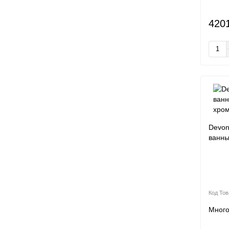
420
Devon
ванны
Мног