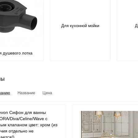
Для кухонной мойки
Д
я душевого лотка
ны
чанию
Название
Цена