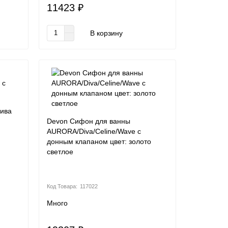
11423 ₽
В корзину
лива
Devon Сифон для ванны
AURORA/Diva/Celine/Wave с
донным клапаном цвет: золото
светлое
117022
Много