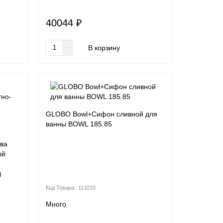
40044 ₽
В корзину
GLOBO Bowl+Сифон сливной для
ванны BOWL 185.85
ива
ый
)
113220
Много