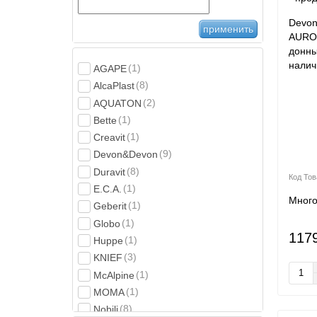
Devon
применить
AUROR
донны
налич
(1)
AGAPE
(8)
AlcaPlast
(2)
AQUATON
(1)
Bette
(1)
Creavit
(9)
Devon&Devon
(8)
Duravit
(1)
E.C.A.
Мног
(1)
Geberit
(1)
Globo
117
(1)
Huppe
(3)
KNIEF
(1)
McAlpine
(1)
MOMA
(8)
Nobili