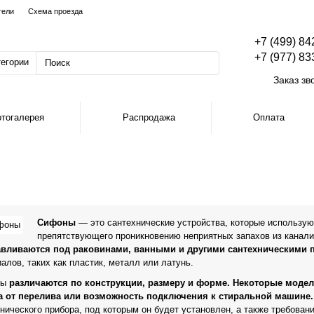
тели
Схема проезда
+7 (499) 84
+7 (977) 83
тегории
Заказ зв
тогалерея
Распродажа
Оплата
Сифоны
— это сантехнические устройства, которые используют
препятствующего проникновению неприятных запахов из канал
авливаются под раковинами, ванными и другими сантехническими 
алов, таких как пластик, металл или латунь.
ны
различаются по конструкции, размеру и форме. Некоторые модел
а от перелива или возможность подключения к стиральной машине
нического прибора, под которым он будет установлен, а также требован