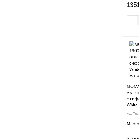
135
MOMA 
мм. о
с сиф
White
Мног