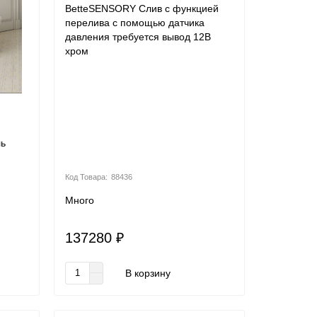
BetteSENSORY Слив с функцией
перелива с помощью датчика
давления требуется вывод 12В
хром
ль
88436
Много
137280 ₽
В корзину