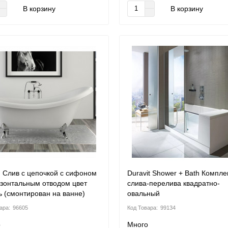
В корзину
В корзину
 Слив с цепочкой с сифоном
Duravit Shower + Bath Компле
изонтальным отводом цвет
слива-перелива квадратно-
ь (смонтирован на ванне)
овальный
96605
99134
о
Много