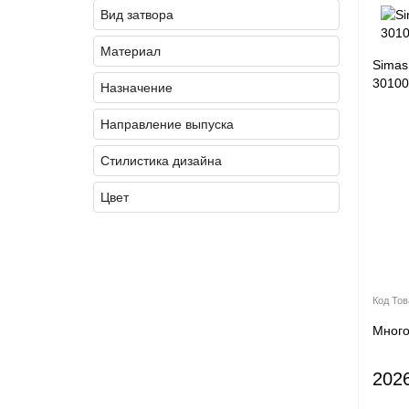
(1)
Simas
Вид затвора
(7)
Tece
Материал
(1)
Veragio
Simas
(2)
Viega
30100
Назначение
(1)
Wirquin
Направление выпуска
Стилистика дизайна
Цвет
Мног
202