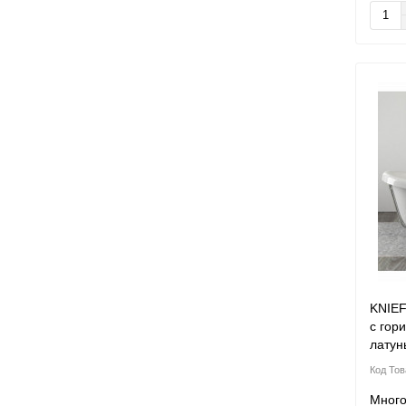
KNIEF
с гор
латун
Мног