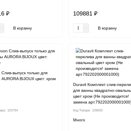
16 ₽
109881 ₽
В корзину
В корзину
 Слив-выпуск только для
 AURORA BIJOUX цвет: хром
Duravit Комплект слив-перел
для ванны квадратно-овальн
цвет хром (Не производится!
замена арт.792202000001000
103794
109830
о
Много