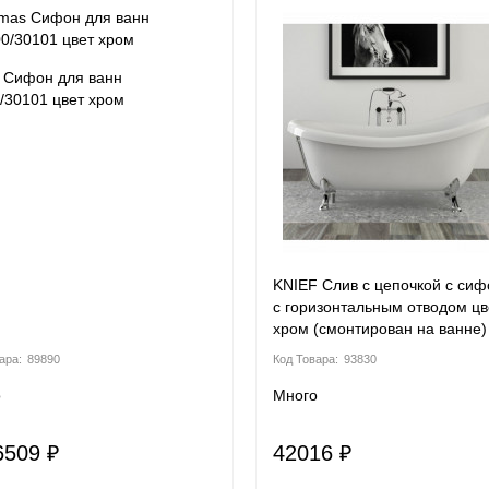
 Сифон для ванн
/30101 цвет хром
KNIEF Слив с цепочкой с си
с горизонтальным отводом цв
хром (смонтирован на ванне)
89890
93830
о
Много
6509 ₽
42016 ₽