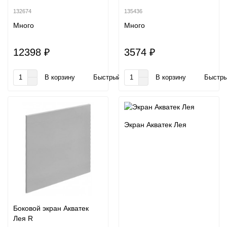
132674
135436
Много
Много
12398 ₽
3574 ₽
В корзину
Быстрый заказ
В корзину
Быстры
Экран Акватек Лея
Боковой экран Акватек
Лея R