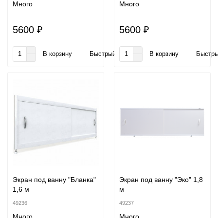
Много
Много
5600 ₽
5600 ₽
В корзину
Быстрый заказ
В корзину
Быстры
Экран под ванну "Бланка"
Экран под ванну "Эко" 1,8
1,6 м
м
49236
49237
Много
Много