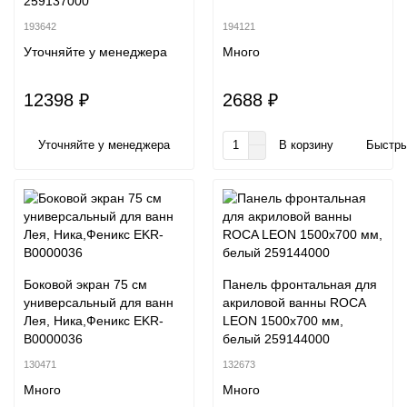
259137000
193642
194121
Уточняйте у менеджера
Много
12398 ₽
2688 ₽
Уточняйте у менеджера
В корзину
Быстры
Боковой экран 75 см
Панель фронтальная для
универсальный для ванн
акриловой ванны ROCA
Лея, Ника,Феникс EKR-
LEON 1500x700 мм,
B0000036
белый 259144000
130471
132673
Много
Много