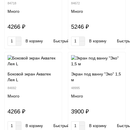
84718
84672
Много
Много
4266 ₽
5246 ₽
В корзину
Быстрый заказ
В корзину
Быстры
Боковой экран Акватек
Экран под ванну "Эко" 1,5
Лея L
м
84692
48995
Много
Много
4266 ₽
3900 ₽
В корзину
Быстрый заказ
В корзину
Быстры