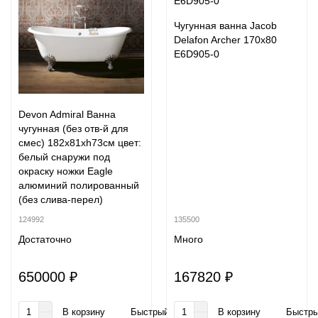
Чугунная ванна Jacob
Delafon Archer 170x80
E6D905-0
Devon Admiral Ванна
чугунная (без отв-й для
смес) 182х81хh73см цвет:
белый снаружи под
окраску ножки Eagle
алюминий полированный
(без слива-перел)
124992
135500
Достаточно
Много
650000 ₽
167820 ₽
В корзину
Быстрый заказ
В корзину
Быстры