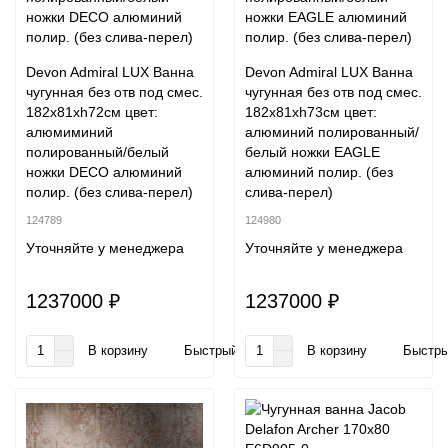
Devon Admiral LUX Ванна
Devon Admiral LUX Ванна
чугунная без отв под смес.
чугунная без отв под смес.
182х81хh72см цвет:
182х81хh73см цвет:
алюмиминий
алюминий полированный/
полированный/белый
белый ножки EAGLE
ножки DECO алюминий
алюминий полир. (без
полир. (без слива-перел)
слива-перел)
124789
124980
Уточняйте у менеджера
Уточняйте у менеджера
1237000 ₽
1237000 ₽
В корзину
Быстрый заказ
В корзину
Быстры