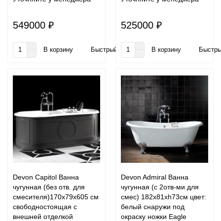
549000 ₽
525000 ₽
В корзину
Быстрый заказ
В корзину
Быстры
Devon Capitol Ванна
Devon Admiral Ванна
чугунная (без отв. для
чугунная (с 2отв-ми для
смесителя)170х79х605 cм
смес) 182х81хh73см цвет:
свободностоящая с
белый снаружи под
внешней отделкой
окраску ножки Eagle