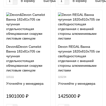
В корзину
Быстрый заказ
В корзину
Быстры
Devon&Devon Camelot
Devon REGAL Ванна
Ванна 182х81х705 см
чугунная 1820х810х705 cм
чугунная
свободностоящая
отдельностоящая
отделанная с внешней
облицованная снаружи
стороны алюминиевыми
листовым свинцом
листами
115111
115234
Уточняйте у менеджера
Уточняйте у менеджера
1901000 ₽
1425000 ₽