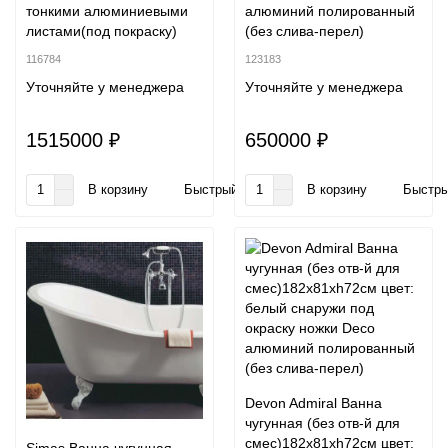
тонкими алюминиевыми
алюминий полированный
листами(под покраску)
(без слива-перел)
116784
123183
Уточняйте у менеджера
Уточняйте у менеджера
1515000 ₽
650000 ₽
В корзину
Быстрый заказ
В корзину
Быстры
Devon Admiral Ванна
чугунная (без отв-й для
смес)182х81хh72см цвет: