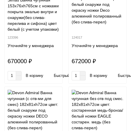
Simas Ванна чугунная
белый снаружи под
153х76xh765см с ножками
окраску ножки Deco
покрыта эмалью внутри и
алюминий полированный
снаружи(без слива-
(без слива-перел)
перелива и сифона) цвет
белый (с учетом упаковки)
123396
124017
Уточняйте у менеджера
Уточняйте у менеджера
670000 ₽
672000 ₽
В корзину
Быстрый заказ
В корзину
Быстры