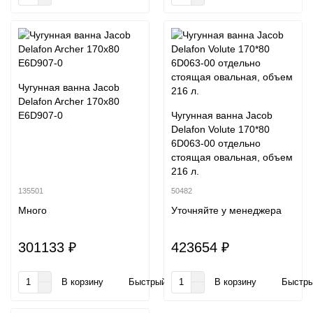
Чугунная ванна Jacob
Delafon Archer 170х80
E6D907-0
Чугунная ванна Jacob
Delafon Volute 170*80
6D063-00 отдельно
стоящая овальная, объем
216 л.
135501
50482
Много
Уточняйте у менеджера
301133 ₽
423654 ₽
В корзину
Быстрый заказ
В корзину
Быстры