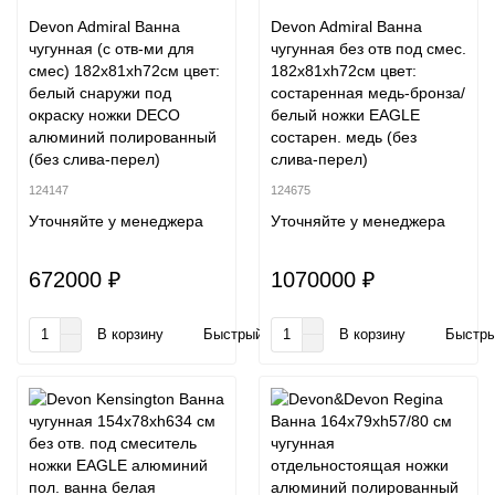
Devon Admiral Ванна
Devon Admiral Ванна
чугунная (с отв-ми для
чугунная без отв под смес.
смес) 182х81хh72см цвет:
182х81хh72см цвет:
белый снаружи под
cостаренная медь-бронза/
окраску ножки DECO
белый ножки EAGLE
алюминий полированный
cостарен. медь (без
(без слива-перел)
слива-перел)
124147
124675
Уточняйте у менеджера
Уточняйте у менеджера
672000 ₽
1070000 ₽
В корзину
Быстрый заказ
В корзину
Быстры