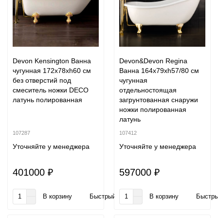
Devon Kensington Ванна
Devon&Devon Regina
чугунная 172х78хh60 см
Ванна 164х79хh57/80 см
без отверстий под
чугунная
смеситель ножки DECO
отдельностоящая
латунь полированная
загрунтованная снаружи
ножки полированная
латунь
107287
107412
Уточняйте у менеджера
Уточняйте у менеджера
401000 ₽
597000 ₽
В корзину
Быстрый заказ
В корзину
Быстры