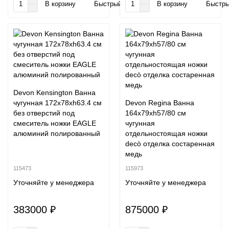
В корзину
Быстрый заказ
В корзину
Быстры
Devon Kensington Ванна
чугунная 172х78хh63.4 см
Devon Regina Ванна
без отверстий под
164х79хh57/80 см
смеситель ножки EAGLE
чугунная
алюминий полированный
отдельностоящая ножки
decò отделка состаренная
медь
115473
115973
Уточняйте у менеджера
Уточняйте у менеджера
383000 ₽
875000 ₽