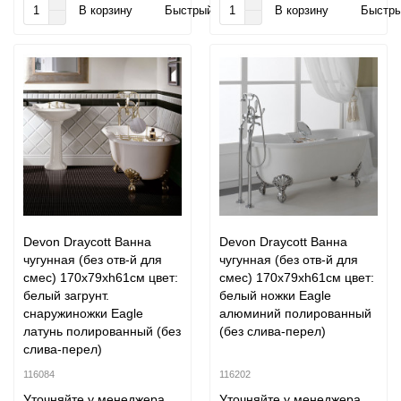
В корзину
Быстрый заказ
В корзину
Быстры
Devon Draycott Ванна
Devon Draycott Ванна
чугунная (без отв-й для
чугунная (без отв-й для
смес) 170х79хh61см цвет:
смес) 170х79хh61см цвет:
белый загрунт.
белый ножки Eagle
снаружиножки Eagle
алюминий полированный
латунь полированный (без
(без слива-перел)
слива-перел)
116084
116202
Уточняйте у менеджера
Уточняйте у менеджера