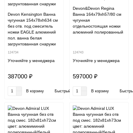
Devon&Devon Regina
Devon Kensington Ванна
Ванна 164х79хh57/80 см
чугунная 154х78хh634 см
чугунная
без отв. под смеситель
отдельностоящая ножки
ножки EAGLE алюминий
алюминий полированный
пол. ванна белая
загрунтованная снаружи
124734
124743
Уточняйте у менеджера
Уточняйте у менеджера
387000 ₽
597000 ₽
В корзину
Быстрый заказ
В корзину
Быстры