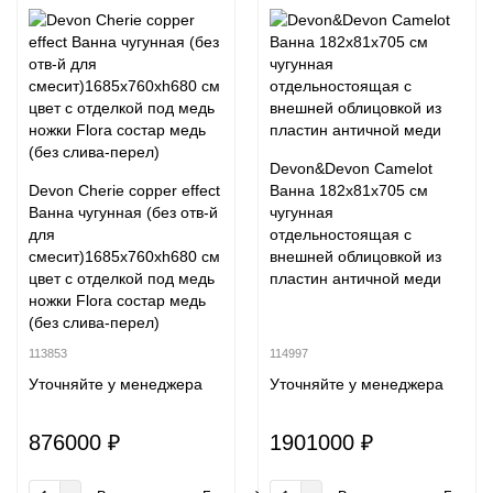
Devon&Devon Camelot
Devon Cherie copper effect
Ванна 182х81х705 см
Ванна чугунная (без отв-й
чугунная
для
отдельностоящая с
смесит)1685х760хh680 см
внешней облицовкой из
цвет с отделкой под медь
пластин античной меди
ножки Flora состар медь
(без слива-перел)
113853
114997
Уточняйте у менеджера
Уточняйте у менеджера
876000 ₽
1901000 ₽