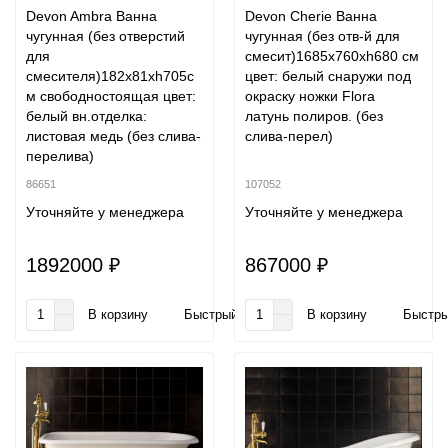
Devon Ambra Ванна
Devon Cherie Ванна
чугунная (без отверстий
чугунная (без отв-й для
для
смесит)1685х760хh680 см
смесителя)182x81xh705c
цвет: белый снаружи под
м свободностоящая цвет:
окраску ножки Flora
белый вн.отделка:
латунь полиров. (без
листовая медь (без слива-
слива-перел)
перелива)
86651
107052
Уточняйте у менеджера
Уточняйте у менеджера
1892000 ₽
867000 ₽
В корзину
Быстрый заказ
В корзину
Быстры