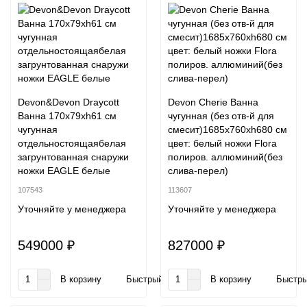
Devon&Devon Draycott
Devon Cherie Ванна
Ванна 170х79хh61 см
чугунная (без отв-й для
чугунная
смесит)1685х760хh680 см
отдельностоящаябелая
цвет: белый ножки Flora
загрунтованная снаружи
полиров. аллюминий(без
ножки EAGLE белые
слива-перел)
107543
113607
Уточняйте у менеджера
Уточняйте у менеджера
549000 ₽
827000 ₽
В корзину
Быстрый заказ
В корзину
Быстры