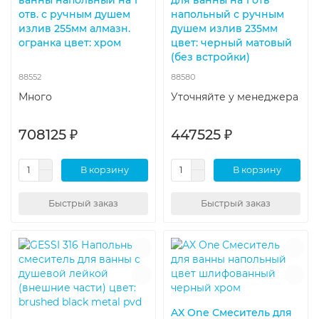
отв. с ручным душем
напольный с ручным
излив 255мм алмазн.
душем излив 235мм
огранка цвет: хром
цвет: черный матовый
(без встройки)
88552
88580
Много
Уточняйте у менеджера
708125 ₽
447525 ₽
В корзину
В корзину
Быстрый заказ
Быстрый заказ
AX One Смеситель для