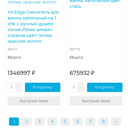
ванны напольный цвет
сталь
AX Edge Смеситель для
ванны напольный на 1
отв. с ручным душем
излив 255мм алмазн.
огранка цвет: полир.
красное золото
88677
88778
Много
Много
1346997 ₽
675932 ₽
В корзину
В корзину
Быстрый заказ
Быстрый заказ
1
2
3
4
5
6
7
8
>