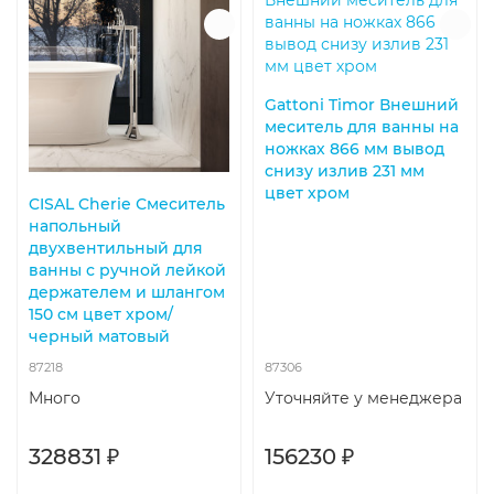
Gattoni Timor Внешний
меситель для ванны на
ножках 866 мм вывод
снизу излив 231 мм
цвет хром
CISAL Cherie Смеситель
напольный
двухвентильный для
ванны с ручной лейкой
держателем и шлангом
150 см цвет хром/
черный матовый
87218
87306
Много
Уточняйте у менеджера
328831 ₽
156230 ₽