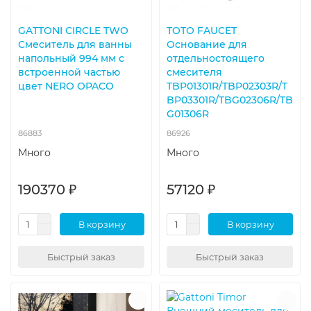
GATTONI CIRCLE TWO
TOTO FAUCET
Смеситель для ванны
Основание для
напольный 994 мм с
отдельностоящего
встроенной частью
смесителя
цвет NERO OPACO
TBP01301R/TBP02303R/T
BP03301R/TBG02306R/TB
G01306R
86883
86926
Много
Много
190370 ₽
57120 ₽
В корзину
В корзину
Быстрый заказ
Быстрый заказ