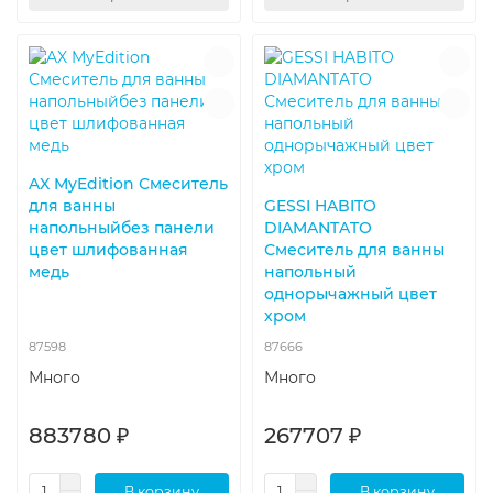
AX MyEdition Смеситель
для ванны
GESSI HABITO
напольныйбез панели
DIAMANTATO
цвет шлифованная
Смеситель для ванны
медь
напольный
однорычажный цвет
хром
87598
87666
Много
Много
883780 ₽
267707 ₽
В корзину
В корзину