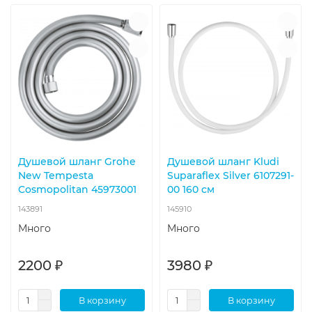
Душевой шланг Grohe
Душевой шланг Kludi
New Tempesta
Suparaflex Silver 6107291-
Cosmopolitan 45973001
00 160 см
143891
145910
Много
Много
2200 ₽
3980 ₽
В корзину
В корзину