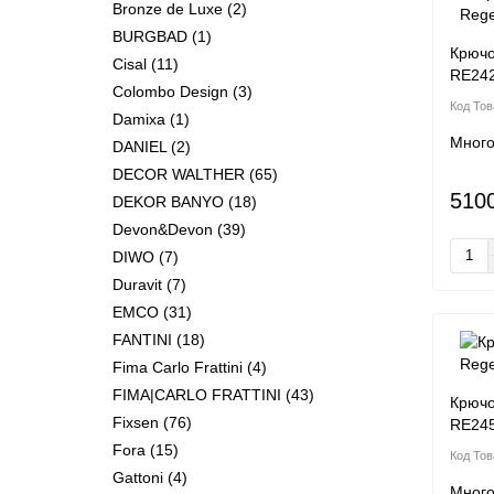
Bronze de Luxe
(2)
BURGBAD
(1)
Крючо
Cisal
(11)
RE24
Colombo Design
(3)
Damixa
(1)
Мног
DANIEL
(2)
DECOR WALTHER
(65)
510
DEKOR BANYO
(18)
Devon&Devon
(39)
DIWO
(7)
Duravit
(7)
EMCO
(31)
FANTINI
(18)
Fima Carlo Frattini
(4)
FIMA|CARLO FRATTINI
(43)
Крючо
Fixsen
(76)
RE24
Fora
(15)
Gattoni
(4)
Мног