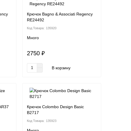
ency
Крючок Bagno & Associati Regency
RE24492
135920
Много
2750 ₽
В корзину
 AR37
Крючок Colombo Design Basic
B2717
135923
Много