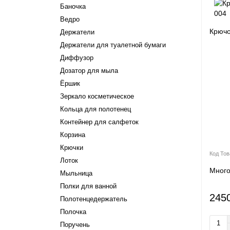
Баночка
Ведро
Крючо
Держатели
Держатели для туалетной бумаги
Диффузор
Дозатор для мыла
Ёршик
Зеркало косметическое
Кольца для полотенец
Контейнер для салфеток
Корзина
Крючки
Лоток
Мног
Мыльница
Полки для ванной
245
Полотенцедержатель
Полочка
Поручень