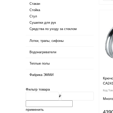
Стакан
Стойка
Стул
Сушилки для рук
Средства по уходу за стеклом
Лотки, трапы, сифоны
Водонагреватели
Теплые полы
Фабрика ЭММИ
Крючо
CA24
Фильтр товара
₽
Мног
применить
439