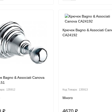
Крючок Bagno & Associati Can
CA24192
к Bagno & Associati Canova
151
135912
135913
о
Много
0 ₽
4670 ₽