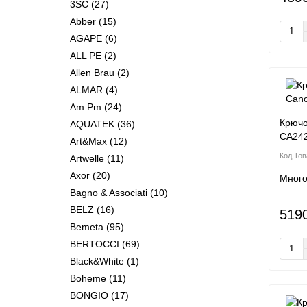
3SC
(27)
Abber
(15)
AGAPE
(6)
ALL PE
(2)
Allen Brau
(2)
ALMAR
(4)
Am.Pm
(24)
Крючо
AQUATEK
(36)
CA24
Art&Max
(12)
Artwelle
(11)
Axor
(20)
Мног
Bagno & Associati
(10)
BELZ
(16)
519
Bemeta
(95)
BERTOCCI
(69)
Black&White
(1)
Boheme
(11)
BONGIO
(17)