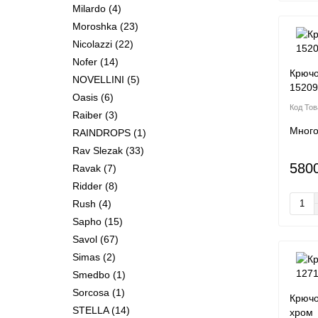
Milardo
(4)
Moroshka
(23)
Nicolazzi
(22)
Nofer
(14)
Крючо
NOVELLINI
(5)
1520
Oasis
(6)
Raiber
(3)
Мног
RAINDROPS
(1)
Rav Slezak
(33)
580
Ravak
(7)
Ridder
(8)
Rush
(4)
Sapho
(15)
Savol
(67)
Simas
(2)
Smedbo
(1)
Sorcosa
(1)
Крючо
STELLA
(14)
хром