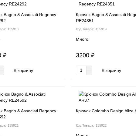
к Bagno & Associati Regency
Крючок Bagno & Associati Reg
292
RE24351
135918
135919
о
Много
0 ₽
3200 ₽
В корзину
В корзину
к Bagno & Associati Regency
Крючок Colombo Design Alize
592
135921
135922
о
Много