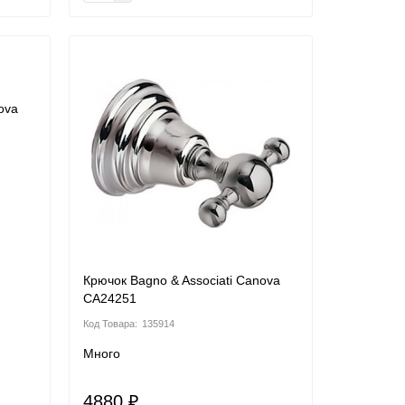
ova
Крючок Bagno & Associati Canova
CA24251
135914
Много
4880 ₽