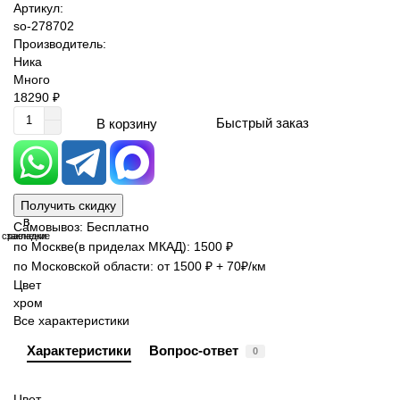
Артикул:
so-278702
Производитель:
Ника
Много
18290 ₽
Быстрый заказ
В корзину
Получить скидку
В
В
Самовывоз: Бесплатно
сравнение
закладки
по Москве(в приделах МКАД): 1500 ₽
по Московской области: от 1500 ₽ + 70₽/км
Цвет
хром
Все характеристики
Характеристики
Вопрос-ответ
0
Цвет