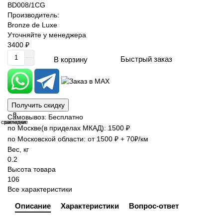
BD008/1CG
Производитель:
Bronze de Luxe
Уточняйте у менеджера
3400 ₽
Быстрый заказ
В корзину
Получить скидку
В
В
Самовывоз: Бесплатно
сравнение
закладки
по Москве(в приделах МКАД): 1500 ₽
по Московской области: от 1500 ₽ + 70₽/км
Вес, кг
0.2
Высота товара
106
Все характеристики
Описание
Характеристики
Вопрос-ответ