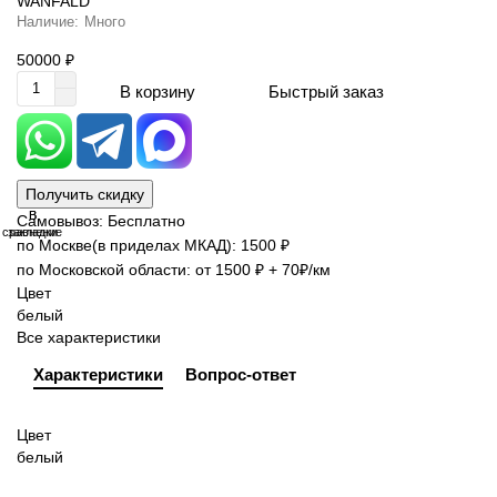
WANFALD
Много
50000 ₽
Быстрый заказ
В корзину
Получить скидку
В
В
Самовывоз: Бесплатно
сравнение
закладки
по Москве(в приделах МКАД): 1500 ₽
по Московской области: от 1500 ₽ + 70₽/км
Цвет
белый
Все характеристики
Характеристики
Вопрос-ответ
Цвет
белый