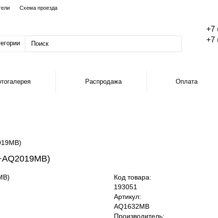
тели
Схема проезда
+7 
+7 
тегории
тогалерея
Распродажа
Оплата
019MB)
B+AQ2019MB)
Код товара:
193051
Артикул:
AQ1632MB
Производитель: