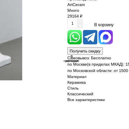
ArtCeram
Много
29164 ₽
В корзину
Получить скидку
В
В
Самовывоз: Бесплатно
сравнение
закладки
по Москве(в приделах МКАД): 1
по Московской области: от 1500 
Материал
Керамика
Стиль
Классический
Все характеристики