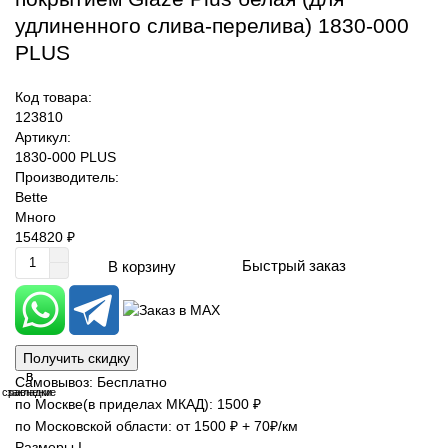
удлиненного слива-перелива) 1830-000
PLUS
Код товара:
123810
Артикул:
1830-000 PLUS
Производитель:
Bette
Много
154820 ₽
Быстрый заказ
В корзину
Получить скидку
В
В
Самовывоз: Бесплатно
сравнение
закладки
по Москве(в приделах МКАД): 1500 ₽
по Московской области: от 1500 ₽ + 70₽/км
Размеры I