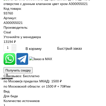
Код товара:
93760
Артикул:
A300055021
Производитель:
Cisal
Уточняйте у менеджера
13194 ₽
Быстрый заказ
В корзину
Получить скидку
В
В
Самовывоз: Бесплатно
сравнение
закладки
по Москве(в приделах МКАД): 1500 ₽
по Московской области: от 1500 ₽ + 70₽/км
Вид
Для биде
Количество источников
1