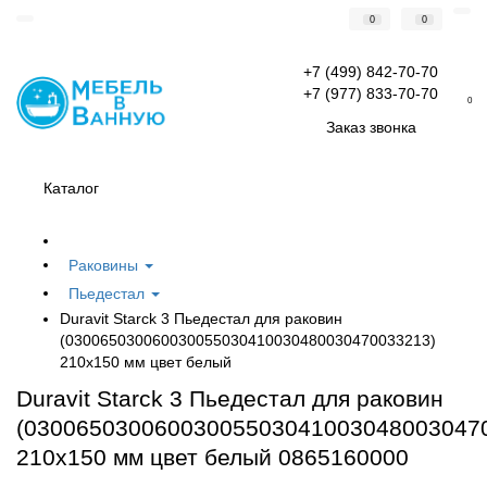
0
0
+7 (499) 842-70-70
+7 (977) 833-70-70
0
Заказ звонка
Каталог
Раковины
Пьедестал
Duravit Starck 3 Пьедестал для раковин
(030065030060030055030410030480030470033213)
210х150 мм цвет белый
Duravit Starck 3 Пьедестал для раковин
(03006503006003005503041003048003047
210х150 мм цвет белый 0865160000