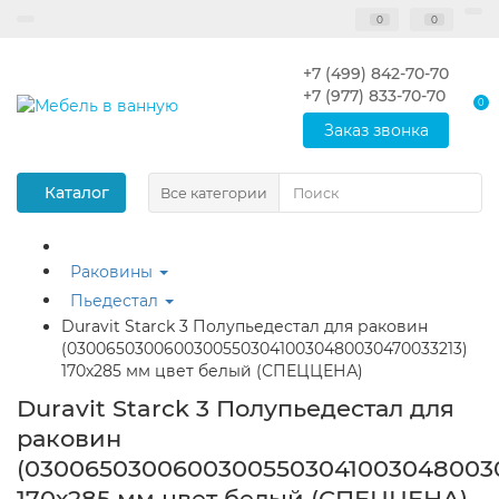
0
0
+7 (499) 842-70-70
+7 (977) 833-70-70
0
Заказ звонка
Каталог
Все категории
Раковины
Пьедестал
Duravit Starck 3 Полупьедестал для раковин
(030065030060030055030410030480030470033213)
170х285 мм цвет белый (СПЕЦЦЕНА)
Duravit Starck 3 Полупьедестал для
раковин
(030065030060030055030410030480030
170х285 мм цвет белый (СПЕЦЦЕНА)