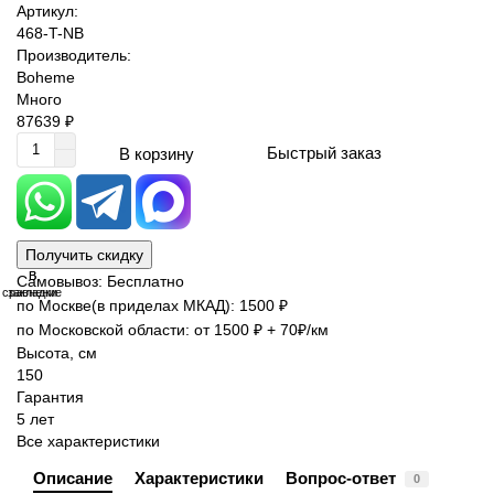
Артикул:
468-T-NB
Производитель:
Boheme
Много
87639 ₽
Быстрый заказ
В корзину
Получить скидку
В
В
Самовывоз: Бесплатно
сравнение
закладки
по Москве(в приделах МКАД): 1500 ₽
по Московской области: от 1500 ₽ + 70₽/км
Высота, см
150
Гарантия
5 лет
Все характеристики
Описание
Характеристики
Вопрос-ответ
0