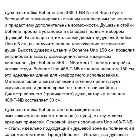
Душевая стойка Boheme Uno 468-T-NB Nickel Brush будет
бесподобно гармонировать с вашим интерьерным решением
и придаст ему дополнительные возможности. Душевые стойки
Boheme просты в установке и обладают полным набором
функций. Благодаря оптимальному диаметру душевой лейки
Uno в 6 см, вы получите полное наслаждение от принятия
душа. Высота душевой штанги у Boheme Uno 150 см, позволит
регулировать высоту размещения лейки в широком
диапазоне. Душ Boheme 468-T-NB имеет 1 режим настройки
потока струи. Boheme Uno 468-T-NB оснащен шлангом 150 см,
это идеальная длина для комфортного использования.
Материал шланга металлический отлично препятствует
скручиванию, и долгое время не теряет свои свойства.
Диаметр верхнего (тропического) душа, которым оснащен
468-T-NB составляет 30 см.
Душевая стойка Boheme Uno производится из
высококачественных материалов (латунь), с отсутствием
вредных примесей. Основной цвет исполнения Uno 468-T-NB
– сталь, идеально подходящий к душевой зоне выполненной в
современном стиле. Бренд Boheme – Италия, все душевые