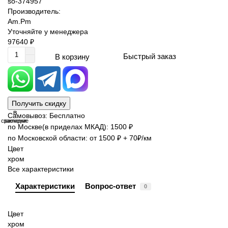
so-374957
Производитель:
Am.Pm
Уточняйте у менеджера
97640 ₽
Быстрый заказ
В корзину
Получить скидку
В
В
Самовывоз: Бесплатно
сравнение
закладки
по Москве(в приделах МКАД): 1500 ₽
по Московской области: от 1500 ₽ + 70₽/км
Цвет
хром
Все характеристики
Характеристики
Вопрос-ответ
0
Цвет
хром