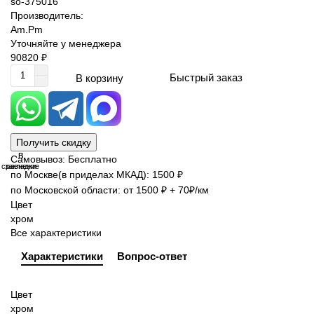
so-375016
Производитель:
Am.Pm
Уточняйте у менеджера
90820 ₽
Быстрый заказ
В корзину
Получить скидку
В
В
Самовывоз: Бесплатно
сравнение
закладки
по Москве(в приделах МКАД): 1500 ₽
по Московской области: от 1500 ₽ + 70₽/км
Цвет
хром
Все характеристики
Характеристики
Вопрос-ответ
Цвет
хром