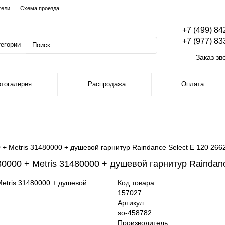
тели
Схема проезда
+7 (499) 84
+7 (977) 83
тегории
Заказ зв
тогалерея
Распродажа
Оплата
+ Metris 31480000 + душевой гарнитур Raindance Select E 120 266
0000 + Metris 31480000 + душевой гарнитур Raindanc
Код товара:
157027
Артикул:
so-458782
Производитель: