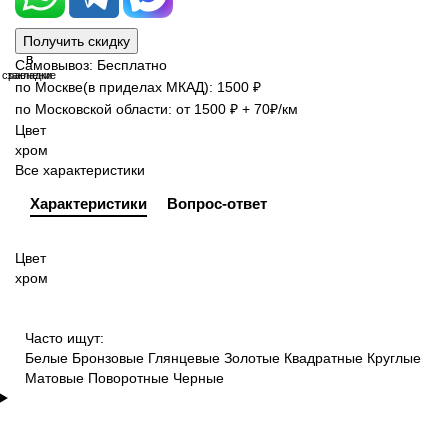
Получить скидку
В
В
Самовывоз: Бесплатно
сравнение
закладки
по Москве(в приделах МКАД): 1500 ₽
по Московской области: от 1500 ₽ + 70₽/км
Цвет
хром
Все характеристики
Характеристики
Вопрос-ответ
Цвет
хром
Часто ищут:
Белые
Бронзовые
Глянцевые
Золотые
Квадратные
Круглые
Матовые
Поворотные
Черные