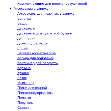
Комплектующие для полотенцесушителей
Аксессуары в ванную
Аксессуары для пожилых в ванную
Баночка
Ведро
Держатели
Держатели для туалетной бумаги
Диффузор
Дозатор для мыла
Ёршик
Зеркало косметическое
Кольца для полотенец
Контейнер для салфеток
Корзина
Крючки
Лоток
Мыльница
Полки для ванной
Полотенцедержатель
Полочка
Поручень
Стакан