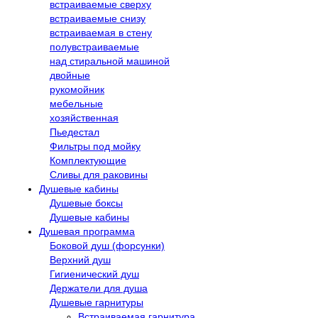
встраиваемые сверху
встраиваемые снизу
встраиваемая в стену
полувстраиваемые
над стиральной машиной
двойные
рукомойник
мебельные
хозяйственная
Пьедестал
Фильтры под мойку
Комплектующие
Сливы для раковины
Душевые кабины
Душевые боксы
Душевые кабины
Душевая программа
Боковой душ (форсунки)
Верхний душ
Гигиенический душ
Держатели для душа
Душевые гарнитуры
Встраиваемая гарнитура