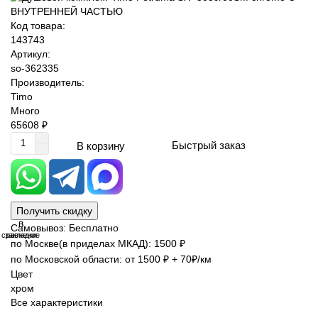
Код товара:
143743
Артикул:
so-362335
Производитель:
Timo
Много
65608 ₽
Быстрый заказ
В корзину
Получить скидку
В
В
Самовывоз: Бесплатно
сравнение
закладки
по Москве(в приделах МКАД): 1500 ₽
по Московской области: от 1500 ₽ + 70₽/км
Цвет
хром
Все характеристики