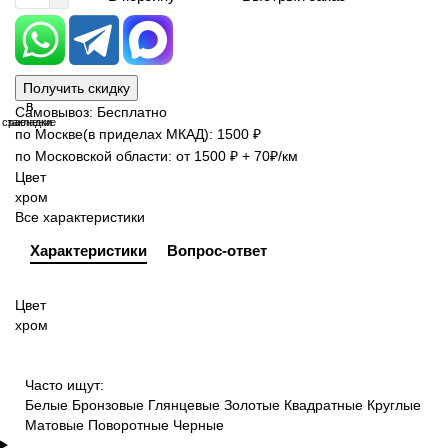
Получить скидку
В
В
Самовывоз: Бесплатно
сравнение
закладки
по Москве(в приделах МКАД): 1500 ₽
по Московской области: от 1500 ₽ + 70₽/км
Цвет
хром
Все характеристики
Характеристики
Вопрос-ответ
Цвет
хром
Часто ищут:
Белые
Бронзовые
Глянцевые
Золотые
Квадратные
Круглые
Матовые
Поворотные
Черные