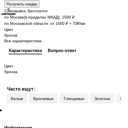
Получить скидку
В
В
Самовывоз: Бесплатно
сравнение
закладки
по Москве(в приделах МКАД): 1500 ₽
по Московской области: от 1500 ₽ + 70₽/км
Цвет
бронза
Все характеристики
Характеристики
Вопрос-ответ
Цвет
бронза
Часто ищут:
Белые
Бронзовые
Глянцевые
Золотые
Ква
Информация