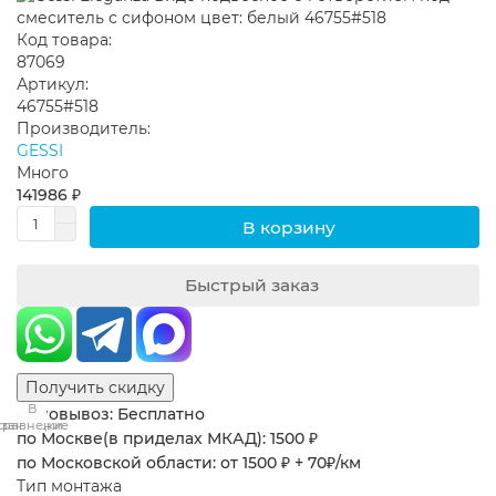
Код товара:
87069
Артикул:
46755#518
Производитель:
GESSI
Много
141986 ₽
В корзину
Быстрый заказ
Получить скидку
В
В
Самовывоз: Бесплатно
сравнение
закладки
по Москве(в приделах МКАД): 1500 ₽
по Московской области: от 1500 ₽ + 70₽/км
Тип монтажа