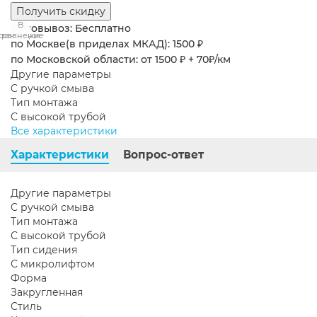
Получить скидку
В
В
Самовывоз: Бесплатно
сравнение
закладки
по Москве(в приделах МКАД): 1500 ₽
по Московской области: от 1500 ₽ + 70₽/км
Другие параметры
C ручкой смыва
Тип монтажа
С высокой трубой
Все характеристики
Характеристики
Вопрос-ответ
Другие параметры
C ручкой смыва
Тип монтажа
С высокой трубой
Тип сидения
С микролифтом
Форма
Закругленная
Стиль