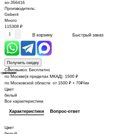
so-356416
Производитель:
Geberit
Много
115308 ₽
Быстрый заказ
В корзину
Получить скидку
В
В
Самовывоз: Бесплатно
сравнение
закладки
по Москве(в приделах МКАД): 1500 ₽
по Московской области: от 1500 ₽ + 70₽/км
Цвет
белый
Все характеристики
Характеристики
Вопрос-ответ
Цвет
белый