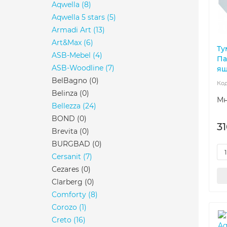
Aqwella
(8)
Aqwella 5 stars
(5)
Armadi Art
(13)
Art&Max
(6)
Ту
ASB-Mebel
(4)
Па
ASB-Woodline
(7)
ящ
BelBagno
(0)
Belinza
(0)
Мн
Bellezza
(24)
BOND
(0)
31
Brevita
(0)
BURGBAD
(0)
Cersanit
(7)
Cezares
(0)
Clarberg
(0)
Comforty
(8)
Corozo
(1)
Creto
(16)