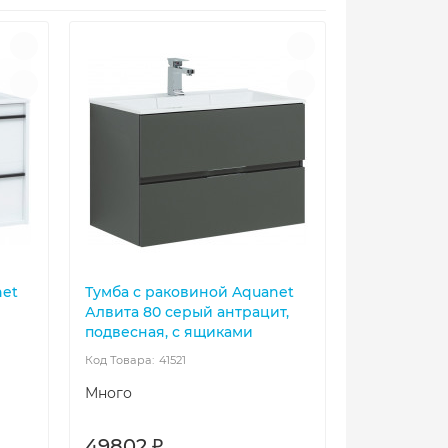
net
Тумба с раковиной Aquanet
Алвита 80 серый антрацит,
подвесная, с ящиками
41521
Много
49802 ₽