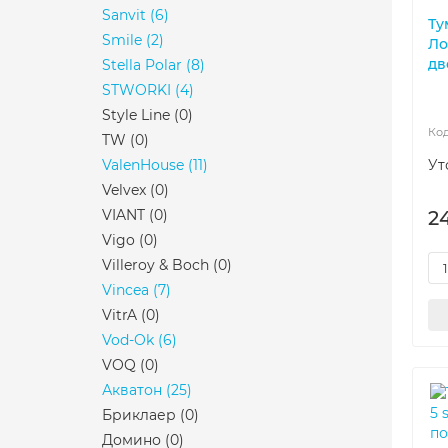
Sanvit
(6)
Ту
Smile
(2)
Ло
дв
Stella Polar
(8)
STWORKI
(4)
Style Line
(0)
TW
(0)
ValenHouse
(11)
Ут
Velvex
(0)
VIANT
(0)
2
Vigo
(0)
Villeroy & Boch
(0)
Vincea
(7)
VitrA
(0)
Vod-Ok
(6)
VOQ
(0)
Акватон
(25)
Бриклаер
(0)
Домино
(0)