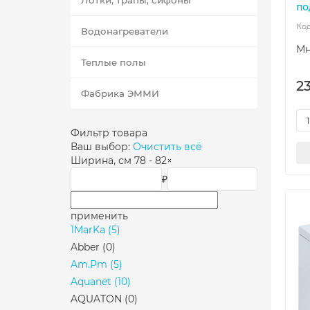
Лотки, трапы, сифоны
по
Водонагреватели
Мн
Теплые полы
2
Фабрика ЭММИ
Фильтр товара
Ваш выбор:
Очистить всё
Ширина, см
78 - 82
×
₽
применить
1MarKa
(5)
Abber
(0)
Am.Pm
(5)
Aquanet
(10)
AQUATON
(0)