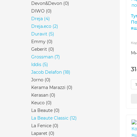
Devon&Devon
(0)
DIWO
(0)
Ту
Dreja
(4)
По
Dreja.eco
(2)
ящ
Duravit
(5)
Emmy
(0)
Geberit
(0)
Мн
Grossman
(7)
Iddis
(5)
3
Jacob Delafon
(18)
Jorno
(0)
Kerama Marazzi
(0)
Kerasan
(0)
Keuco
(0)
La Beaute
(0)
La Beaute Classic
(12)
La Fenice
(0)
Laparet
(0)