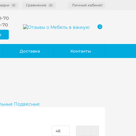
ладки
Сравнение
Личный кабинет
0
0
0-70
0-70
0
а
Доставка
Контакты
льные
Подвесные