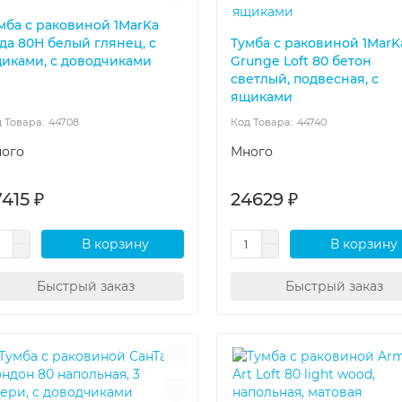
мба с раковиной 1MarKa
да 80Н белый глянец, с
Тумба с раковиной 1MarK
иками, с доводчиками
Grunge Loft 80 бетон
светлый, подвесная, с
ящиками
44708
44740
ого
Много
415 ₽
24629 ₽
В корзину
В корзину
Быстрый заказ
Быстрый заказ