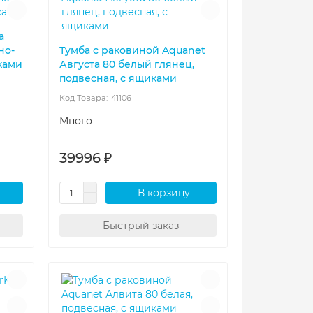
a
но-
Тумба с раковиной Aquanet
ками
Августа 80 белый глянец,
подвесная, с ящиками
41106
Много
39996 ₽
В корзину
Быстрый заказ