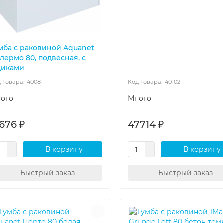
мба с раковиной Aquanet
лермо 80, подвесная, с
иками
40081
40102
ого
Много
676 ₽
47714 ₽
В корзину
В корзину
Быстрый заказ
Быстрый заказ