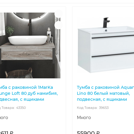
мба с раковиной 1MarKa
Тумба с раковиной Aqua
unge Loft 80 дуб намибия,
Lino 80 белый матовый,
двесная, с ящиками
подвесная, с ящиками
43350
39653
ого
Много
611 ₽
55900 ₽