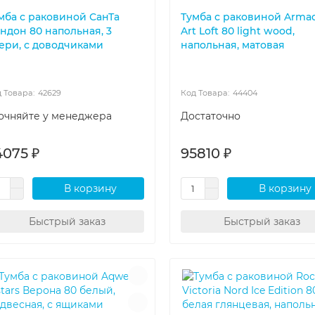
мба с раковиной СанТа
Тумба с раковиной Arma
ндон 80 напольная, 3
Art Loft 80 light wood,
ери, с доводчиками
напольная, матовая
42629
44404
очняйте у менеджера
Достаточно
4075 ₽
95810 ₽
В корзину
В корзину
Быстрый заказ
Быстрый заказ