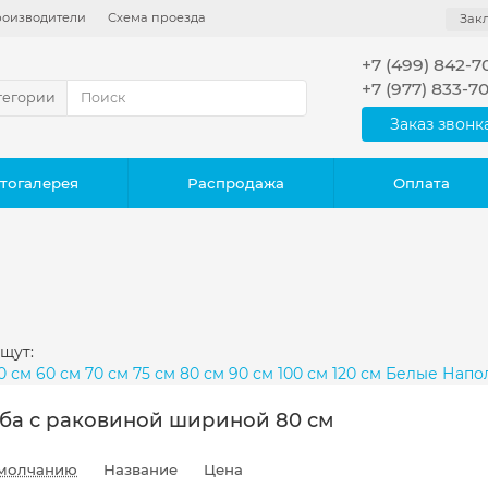
оизводители
Схема проезда
Зак
+7 (499) 842-7
+7 (977) 833-7
тегории
Заказ звонк
тогалерея
Распродажа
Оплата
щут:
0 см
60 см
70 см
75 см
80 см
90 см
100 см
120 см
Белые
Напо
ба с раковиной шириной 80 см
молчанию
Название
Цена