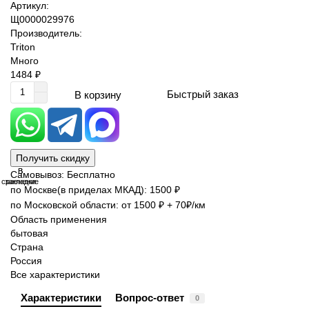
Артикул:
Щ0000029976
Производитель:
Triton
Много
1484 ₽
Быстрый заказ
В корзину
Получить скидку
В
В
Самовывоз: Бесплатно
сравнение
закладки
по Москве(в приделах МКАД): 1500 ₽
по Московской области: от 1500 ₽ + 70₽/км
Область применения
бытовая
Страна
Россия
Все характеристики
Характеристики
Вопрос-ответ
0