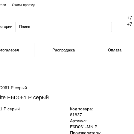
тели
Схема проезда
+7 
+7 
тегории
тогалерея
Распродажа
Оплата
6D061 P серый
ite E6D061 P серый
Код товара:
81837
Артикул:
E6D061-MN P
Производитель: