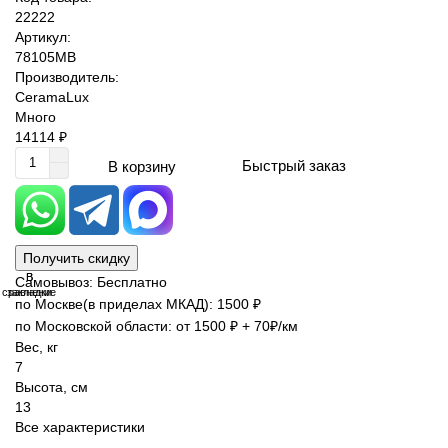
22222
Артикул:
78105MB
Производитель:
CeramaLux
Много
14114 ₽
Быстрый заказ
В корзину
Получить скидку
В
В
Самовывоз: Бесплатно
сравнение
закладки
по Москве(в приделах МКАД): 1500 ₽
по Московской области: от 1500 ₽ + 70₽/км
Вес, кг
7
Высота, см
13
Все характеристики