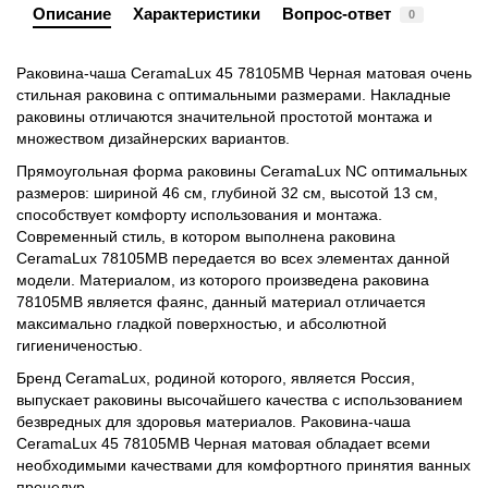
Описание
Характеристики
Вопрос-ответ
0
Раковина-чаша CeramaLux 45 78105MB Черная матовая очень
стильная раковина с оптимальными размерами. Накладные
раковины отличаются значительной простотой монтажа и
множеством дизайнерских вариантов.
Прямоугольная форма раковины CeramaLux NC оптимальных
размеров: шириной 46 см, глубиной 32 см, высотой 13 см,
способствует комфорту использования и монтажа.
Современный стиль, в котором выполнена раковина
CeramaLux 78105MB передается во всех элементах данной
модели. Материалом, из которого произведена раковина
78105MB является фаянс, данный материал отличается
максимально гладкой поверхностью, и абсолютной
гигиениченостью.
Бренд CeramaLux, родиной которого, является Россия,
выпускает раковины высочайшего качества с использованием
безвредных для здоровья материалов. Раковина-чаша
CeramaLux 45 78105MB Черная матовая обладает всеми
необходимыми качествами для комфортного принятия ванных
процедур.