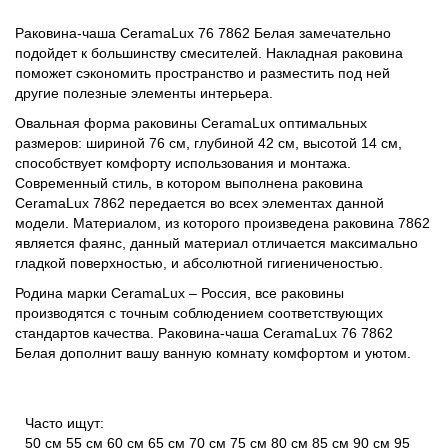
Раковина-чаша CeramaLux 76 7862 Белая замечательно
подойдет к большинству смесителей. Накладная раковина
поможет сэкономить пространство и разместить под ней
другие полезные элементы интерьера.
Овальная форма раковины CeramaLux оптимальных
размеров: шириной 76 см, глубиной 42 см, высотой 14 см,
способствует комфорту использования и монтажа.
Современный стиль, в котором выполнена раковина
CeramaLux 7862 передается во всех элементах данной
модели. Материалом, из которого произведена раковина 7862
является фаянс, данный материал отличается максимально
гладкой поверхностью, и абсолютной гигиениченостью.
Родина марки CeramaLux – Россия, все раковины
производятся с точным соблюдением соответствующих
стандартов качества. Раковина-чаша CeramaLux 76 7862
Белая дополнит вашу ванную комнату комфортом и уютом.
Часто ищут:
50 см
55 см
60 см
65 см
70 см
75 см
80 см
85 см
90 см
95