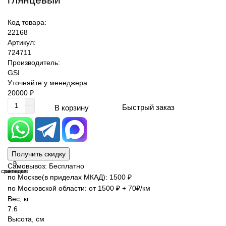
Код товара:
22168
Артикул:
724711
Производитель:
GSI
Уточняйте у менеджера
20000 ₽
Быстрый заказ
В корзину
Получить скидку
В
В
Самовывоз: Бесплатно
сравнение
закладки
по Москве(в приделах МКАД): 1500 ₽
по Московской области: от 1500 ₽ + 70₽/км
Вес, кг
7.6
Высота, см