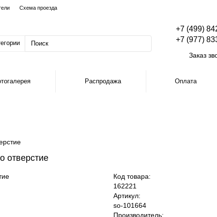
тели
Схема проезда
+7 (499) 84
+7 (977) 83
тегории
Заказ зв
тогалерея
Распродажа
Оплата
верстие
но отверстие
Код товара:
162221
Артикул:
so-101664
Производитель: