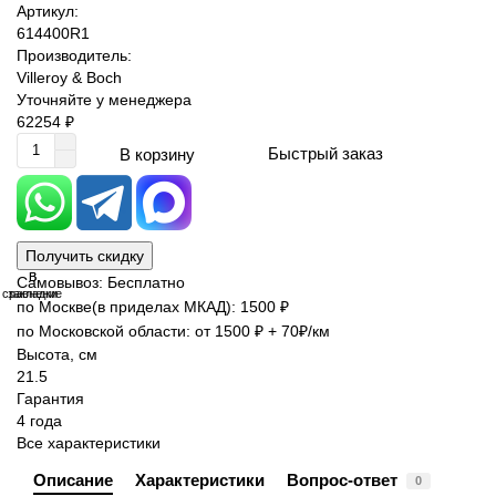
Артикул:
614400R1
Производитель:
Villeroy & Boch
Уточняйте у менеджера
62254 ₽
Быстрый заказ
В корзину
Получить скидку
В
В
Самовывоз: Бесплатно
сравнение
закладки
по Москве(в приделах МКАД): 1500 ₽
по Московской области: от 1500 ₽ + 70₽/км
Высота, см
21.5
Гарантия
4 года
Все характеристики
Описание
Характеристики
Вопрос-ответ
0