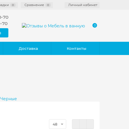
ладки
Сравнение
Личный кабинет
0
0
0-70
0-70
0
а
Доставка
Контакты
Черные