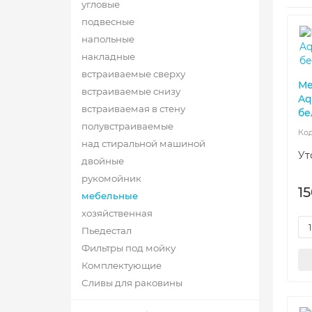
угловые
подвесные
напольные
накладные
встраиваемые сверху
Ме
встраиваемые снизу
Aq
встраиваемая в стену
бе
полувстраиваемые
над стиральной машиной
Ут
двойные
рукомойник
1
мебельные
хозяйственная
Пьедестал
Фильтры под мойку
Комплектующие
Сливы для раковины