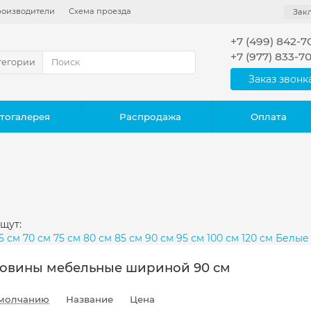
оизводители
Схема проезда
Зак
+7 (499) 842-7
+7 (977) 833-7
тегории
Заказ звонк
тогалерея
Распродажа
Оплата
щут:
5 см
70 см
75 см
80 см
85 см
90 см
95 см
100 см
120 см
Белые
овины мебельные шириной 90 см
молчанию
Название
Цена