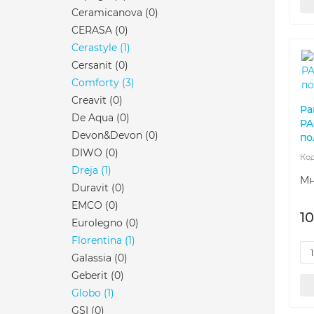
Ceramicanova
(0)
CERASA
(0)
Cerastyle
(1)
Cersanit
(0)
Comforty
(3)
Creavit
(0)
Ра
De Aqua
(0)
PA
Devon&Devon
(0)
по
DIWO
(0)
Dreja
(1)
Мн
Duravit
(0)
EMCO
(0)
10
Eurolegno
(0)
Florentina
(1)
Galassia
(0)
Geberit
(0)
Globo
(1)
GSI
(0)