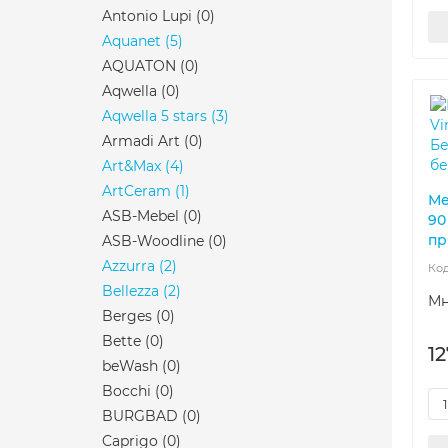
Antonio Lupi
(0)
Aquanet
(5)
AQUATON
(0)
Aqwella
(0)
Aqwella 5 stars
(3)
Armadi Art
(0)
Art&Max
(4)
ArtCeram
(1)
Ме
ASB-Mebel
(0)
90
пр
ASB-Woodline
(0)
Azzurra
(2)
Bellezza
(2)
Мн
Berges
(0)
Bette
(0)
12
beWash
(0)
Bocchi
(0)
BURGBAD
(0)
Caprigo
(0)