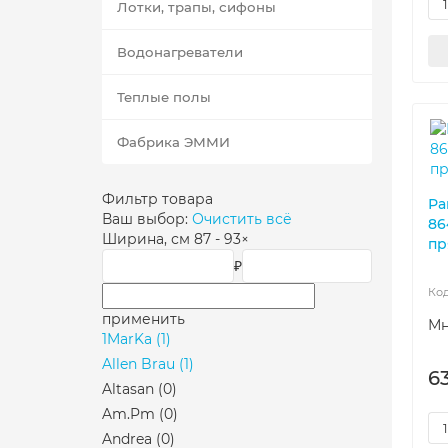
Лотки, трапы, сифоны
Водонагреватели
Теплые полы
Фабрика ЭММИ
Фильтр товара
Ра
Ваш выбор:
Очистить всё
86
Ширина, см
87 - 93
×
пр
₽
применить
Мн
1MarKa
(1)
Allen Brau
(1)
6
Altasan
(0)
Am.Pm
(0)
Andrea
(0)