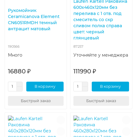
Laufen Kartell Раковина
600х460х120мм без
Рукомойник
перелива с 1 отв. под
Ceramicanova Element
смеситель со скр
CN6051RMDH темный
сливом полка справа
антрацит матовый
цвет: черный
глянцевый
190566
87257
Много
Уточняйте у менеджера
16880 ₽
111990 ₽
В корзину
В корзину
Быстрый заказ
Быстрый заказ