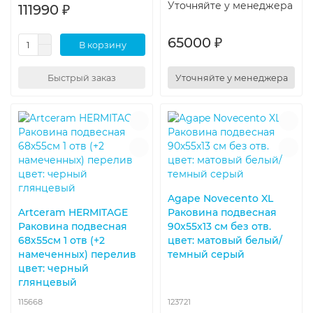
Уточняйте у менеджера
111990 ₽
65000 ₽
В корзину
Быстрый заказ
Уточняйте у менеджера
Agape Novecento XL
Artceram HERMITAGE
Раковина подвесная
Раковина подвесная
90x55x13 см без отв.
68х55см 1 отв (+2
цвет: матовый белый/
намеченных) перелив
темный серый
цвет: черный
глянцевый
115668
123721