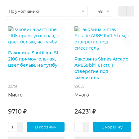
Раковина SantiLine SL-
2108 прямоугольная,
Раковина Simas Arcade
цвет белый, на тумбу
AR859bi*1 61 см, 1
отверстие под
смеситель
22751
22655
Много
Много
9710 ₽
24231 ₽
В корзину
В корзину