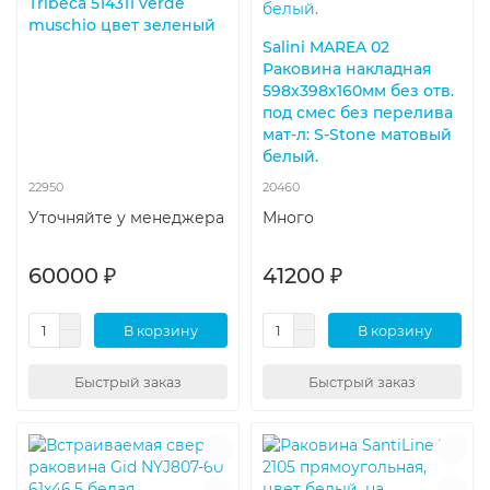
Tribeca 514311 verde
muschio цвет зеленый
Salini MAREA 02
Раковина накладная
598х398х160мм без отв.
под смес без перелива
мат-л: S-Stone матовый
белый.
22950
20460
Уточняйте у менеджера
Много
60000 ₽
41200 ₽
В корзину
В корзину
Быстрый заказ
Быстрый заказ