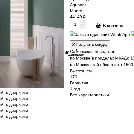
Aquanet
Много
44149 ₽
В корзину
Получить скидку
В
В
Самовывоз: Бесплатно
сравнение
закладки
по Москве(в приделах МКАД): 1
по Московской области: от 1500 
Высота, см
170
Гарантия
1 год
Все характеристики