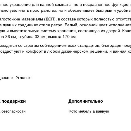
епное украшение для ванной комнаты, но и несравненное функцио
льно увеличить пространство, но и обеспечивает быстрый и удобны
агостойкие материалы (ДСП), в составе которых полностью отсутс
 лучших традициях стиля ретро. Белый, основной цвет исполнения
ую и вместительную систему хранения, состоящую из дверей. Кач
а 36 см, глубина 33 см, высота 170 см.
изводится со строгим соблюдением всех стандартов, благодаря че
создаст уют и комфорт в любом дизайнерском решении, и ванная 
двесные
Угловые
 поддержки
Дополнительно
 безопасности
Фото мебель а ванную