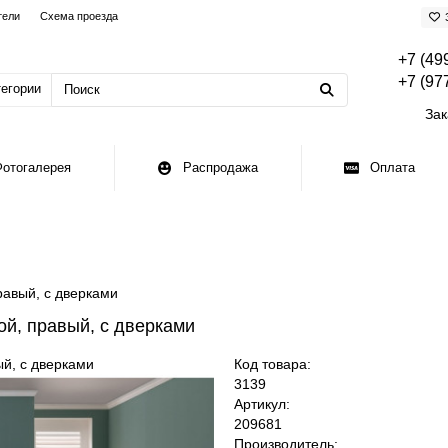
тели
Схема проезда
+7 (49
+7 (97
тегории
Зак
Фотогалерея
Распродажа
Оплата
равый, с дверками
й, правый, с дверками
Код товара:
3139
Артикул:
209681
Производитель: