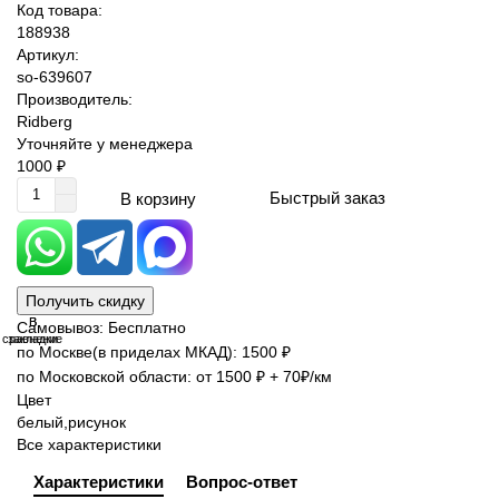
Код товара:
188938
Артикул:
so-639607
Производитель:
Ridberg
Уточняйте у менеджера
1000 ₽
Быстрый заказ
В корзину
Получить скидку
В
В
Самовывоз: Бесплатно
сравнение
закладки
по Москве(в приделах МКАД): 1500 ₽
по Московской области: от 1500 ₽ + 70₽/км
Цвет
белый,рисунок
Все характеристики
Характеристики
Вопрос-ответ